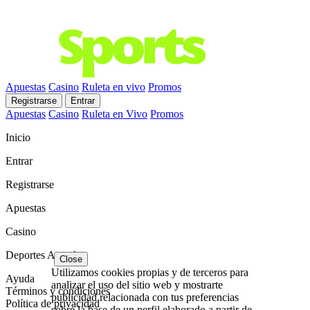
Apuestas
Casino
Ruleta en vivo
Promos
Registrarse
Entrar
Apuestas
Casino
Ruleta en Vivo
Promos
Inicio
Entrar
Registrarse
Apuestas
Casino
Deportes Actuales
Close
Utilizamos cookies propias y de terceros para
Ayuda
analizar el uso del sitio web y mostrarte
Términos y condiciones
publicidad relacionada con tus preferencias
Política de privacidad
sobre la base de un perfil elaborado a partir de