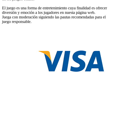
El juego es una forma de entretenimiento cuya finalidad es ofrecer
diversión y emoción a los jugadores en nuesta página web.
Juega con moderación siguiendo las pautas recomendadas para el
juego responsable.