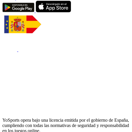
YoSports opera bajo una licencia emitida por el gobierno de España,
cumpliendo con todas las normativas de seguridad y responsabilidad
en los juegos online.