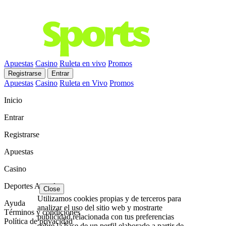
Apuestas
Casino
Ruleta en vivo
Promos
Registrarse
Entrar
Apuestas
Casino
Ruleta en Vivo
Promos
Inicio
Entrar
Registrarse
Apuestas
Casino
Deportes Actuales
Close
Utilizamos cookies propias y de terceros para
Ayuda
analizar el uso del sitio web y mostrarte
Términos y condiciones
publicidad relacionada con tus preferencias
Política de privacidad
sobre la base de un perfil elaborado a partir de