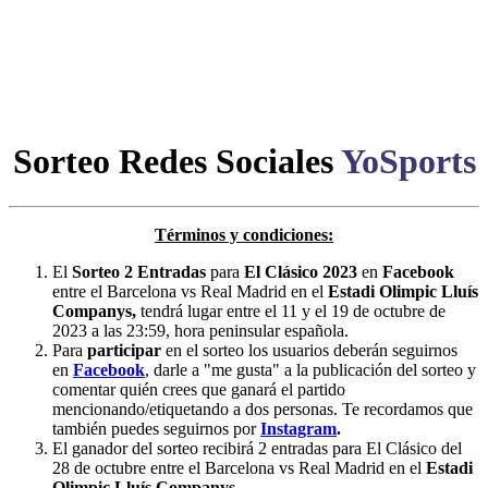
Sorteo Redes Sociales
YoSports
Términos y condiciones:
El
Sorteo 2 Entradas
para
El Clásico 2023
en
Facebook
entre el Barcelona vs Real Madrid en el
Estadi Olimpic Lluís
Companys,
tendrá lugar entre el 11 y el 19 de octubre de
2023 a las 23:59, hora peninsular española.
Para
participar
en el sorteo los usuarios deberán seguirnos
en
Facebook
, darle a "me gusta" a la publicación del sorteo y
comentar quién crees que ganará el partido
mencionando/etiquetando a dos personas. Te recordamos que
también puedes seguirnos por
Instagram
.
El ganador del sorteo recibirá 2 entradas para El Clásico del
28 de octubre entre el Barcelona vs Real Madrid en el
Estadi
Olimpic Lluís Companys
.