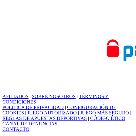
AFILIADOS
|
SOBRE NOSOTROS
|
TÉRMINOS Y
CONDICIONES
|
POLÍTICA DE PRIVACIDAD
|
CONFIGURACIÓN DE
COOKIES
|
JUEGO AUTORIZADO
|
JUEGO MÁS SEGURO
|
REGLAS DE APUESTAS DEPORTIVAS
|
CÓDIGO ÉTICO
|
CANAL DE DENUNCIAS
|
CONTACTO