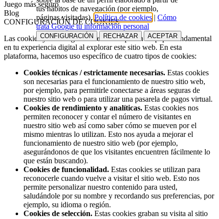
Juego más seguro
tus hábitos de navegación (por ejemplo,
Blog
páginas visitadas).
Política de cookies
|
Cómo
CONFIGURACIÓN DE COOKIES
trata Google tu información personal
CONFIGURACIÓN
RECHAZAR
ACEPTAR
Las cookies y tecnologías afines desempeñan un papel fundamental
en tu experiencia digital al explorar este sitio web. En esta
plataforma, hacemos uso específico de cuatro tipos de cookies:
Cookies técnicas / estrictamente necesarias.
Estas cookies
son necesarias para el funcionamiento de nuestro sitio web,
por ejemplo, para permitirle conectarse a áreas seguras de
nuestro sitio web o para utilizar una pasarela de pagos virtual.
Cookies de rendimiento y analíticas.
Estas cookies nos
permiten reconocer y contar el número de visitantes en
nuestro sitio web así como saber cómo se mueven por el
mismo mientras lo utilizan. Esto nos ayuda a mejorar el
funcionamiento de nuestro sitio web (por ejemplo,
asegurándonos de que los visitantes encuentren fácilmente lo
que están buscando).
Cookies de funcionalidad.
Estas cookies se utilizan para
reconocerle cuando vuelve a visitar el sitio web. Esto nos
permite personalizar nuestro contenido para usted,
saludándole por su nombre y recordando sus preferencias, por
ejemplo, su idioma o región.
Cookies de selección.
Estas cookies graban su visita al sitio