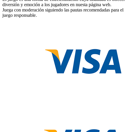
diversión y emoción a los jugadores en nuesta página web.
Juega con moderación siguiendo las pautas recomendadas para el
juego responsable.