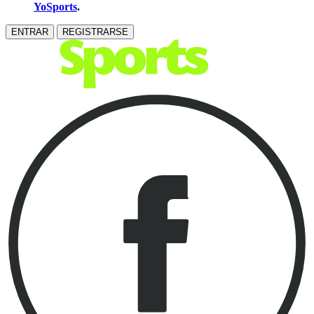
YoSports
.
ENTRAR
REGISTRARSE