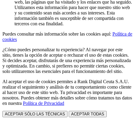
web, las páginas que ha visitado y los enlaces que ha seguido.
Utilizamos esta información para hacer que nuestro sitio web
y su contenido sean más acordes a sus intereses. Esta
información también es susceptible de ser compartida con
terceros con esa finalidad.
Puedes consultar más información sobre las cookies aquí:
Política de
cookies
¿Cómo puedes personalizar tu experiencia? Al navegar por este
sitio, tienes la opción de aceptar o rechazar el uso de estas cookies.
Si decides aceptar, disfrutarás de una experiencia más personalizada
y optimizada. En cambio, si prefieres no permitir ciertas cookies,
solo utilizaremos las esenciales para el funcionamiento del sitio.
Al aceptar el uso de cookies permites a Rank Digital Ceuta S.A.U.
realizar el seguimiento y análisis de tu comportamiento como cliente
al hacer uso de este sitio web. Tu privacidad es importante para
nosotros. Puedes obtener más detalles sobre cómo tratamos tus datos
en nuestra
Política de Privacidad
ACEPTAR SÓLO LAS TÉCNICAS
ACEPTAR TODAS