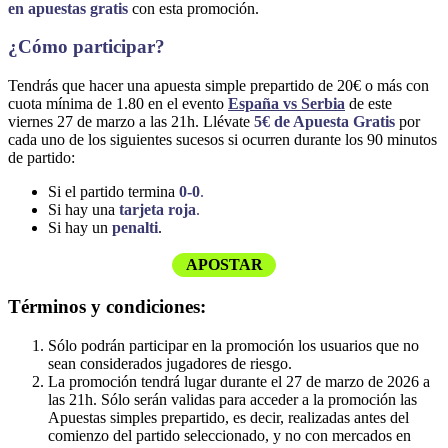
en apuestas gratis
con esta promoción.
¿Cómo participar?
Tendrás que hacer una apuesta simple prepartido de 20€ o más con
cuota mínima de 1.80 en el evento
España vs Serbia
de este
viernes 27 de marzo a las 21h.
Llévate
5€ de Apuesta Gratis
por
cada uno de los siguientes sucesos si ocurren durante los 90 minutos
de partido:
Si el partido termina
0-0
.
Si hay una
tarjeta roja
.
Si hay un
penalti
.
APOSTAR
Términos y condiciones:
Sólo podrán participar en la promoción los usuarios que no
sean considerados jugadores de riesgo.
La promoción tendrá lugar durante el 27 de marzo de 2026 a
las 21h. Sólo serán validas para acceder a la promoción las
Apuestas simples prepartido, es decir, realizadas antes del
comienzo del partido seleccionado, y no con mercados en