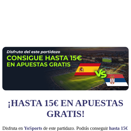
¡HASTA 15€ EN APUESTAS
GRATIS!
Disfruta en
YoSports
de este partidazo
.
Podrás conseguir
hasta 15€