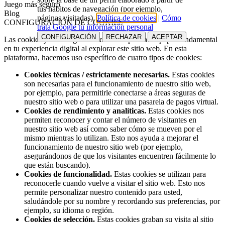
Juego más seguro
tus hábitos de navegación (por ejemplo,
Blog
páginas visitadas).
Política de cookies
|
Cómo
CONFIGURACIÓN DE COOKIES
trata Google tu información personal
CONFIGURACIÓN
RECHAZAR
ACEPTAR
Las cookies y tecnologías afines desempeñan un papel fundamental
en tu experiencia digital al explorar este sitio web. En esta
plataforma, hacemos uso específico de cuatro tipos de cookies:
Cookies técnicas / estrictamente necesarias.
Estas cookies
son necesarias para el funcionamiento de nuestro sitio web,
por ejemplo, para permitirle conectarse a áreas seguras de
nuestro sitio web o para utilizar una pasarela de pagos virtual.
Cookies de rendimiento y analíticas.
Estas cookies nos
permiten reconocer y contar el número de visitantes en
nuestro sitio web así como saber cómo se mueven por el
mismo mientras lo utilizan. Esto nos ayuda a mejorar el
funcionamiento de nuestro sitio web (por ejemplo,
asegurándonos de que los visitantes encuentren fácilmente lo
que están buscando).
Cookies de funcionalidad.
Estas cookies se utilizan para
reconocerle cuando vuelve a visitar el sitio web. Esto nos
permite personalizar nuestro contenido para usted,
saludándole por su nombre y recordando sus preferencias, por
ejemplo, su idioma o región.
Cookies de selección.
Estas cookies graban su visita al sitio