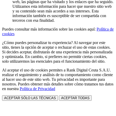
web, las páginas que ha visitado y los enlaces que ha seguido.
Utilizamos esta información para hacer que nuestro sitio web
y su contenido sean más acordes a sus intereses. Esta
información también es susceptible de ser compartida con
terceros con esa finalidad.
Puedes consultar más información sobre las cookies aquí:
Política de
cookies
¿Cómo puedes personalizar tu experiencia? Al navegar por este
sitio, tienes la opción de aceptar o rechazar el uso de estas cookies.
Si decides aceptar, disfrutarás de una experiencia más personalizada
y optimizada. En cambio, si prefieres no permitir ciertas cookies,
solo utilizaremos las esenciales para el funcionamiento del sitio.
Al aceptar el uso de cookies permites a Rank Digital Ceuta S.A.U.
realizar el seguimiento y análisis de tu comportamiento como cliente
al hacer uso de este sitio web. Tu privacidad es importante para
nosotros. Puedes obtener más detalles sobre cómo tratamos tus datos
en nuestra
Política de Privacidad
ACEPTAR SÓLO LAS TÉCNICAS
ACEPTAR TODAS