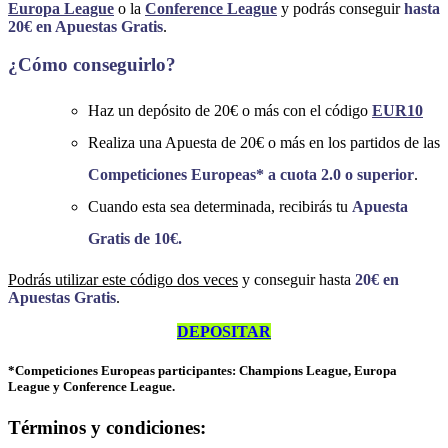
Europa League
o la
Conference League
y podrás conseguir
hasta
20€ en Apuestas Gratis
.
¿Cómo conseguirlo?
Haz un depósito de 20€ o más con el código
EUR10
Realiza una Apuesta de 20€ o más en los partidos de las
Competiciones Europeas*
a cuota 2.0 o superior
.
Cuando esta sea determinada, recibirás tu
Apuesta
Gratis de 10€.
Podrás utilizar este código dos veces
y conseguir hasta
20€ en
Apuestas Gratis
.
DEPOSITAR
*Competiciones Europeas participantes: Champions League, Europa
League y Conference League.
Términos y condiciones: