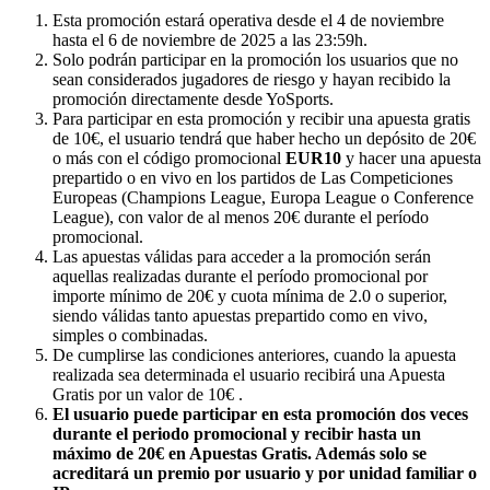
Esta promoción estará operativa desde el 4 de noviembre
hasta el 6 de noviembre de 2025 a las 23:59h.
Solo podrán participar en la promoción los usuarios que no
sean considerados jugadores de riesgo y hayan recibido la
promoción directamente desde YoSports.
Para participar en esta promoción y recibir una apuesta gratis
de 10€, el usuario tendrá que haber hecho un depósito de 20€
o más con el código promocional
EUR10
y hacer una apuesta
prepartido o en vivo en los partidos de Las Competiciones
Europeas (Champions League, Europa League o Conference
League), con valor de al menos 20€ durante el período
promocional.
Las apuestas válidas para acceder a la promoción serán
aquellas realizadas durante el período promocional por
importe mínimo de 20€ y cuota mínima de 2.0 o superior,
siendo válidas tanto apuestas prepartido como en vivo,
simples o combinadas.
De cumplirse las condiciones anteriores, cuando la apuesta
realizada sea determinada el usuario recibirá una Apuesta
Gratis por un valor de 10€ .
El usuario puede participar en esta promoción dos veces
durante el periodo promocional y recibir hasta un
máximo de 20€ en Apuestas Gratis. Además solo se
acreditará un premio por usuario y por unidad familiar o