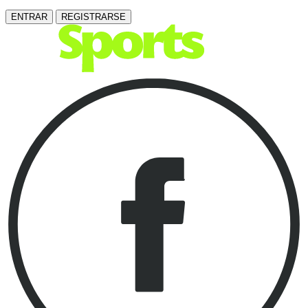
ENTRAR
REGISTRARSE