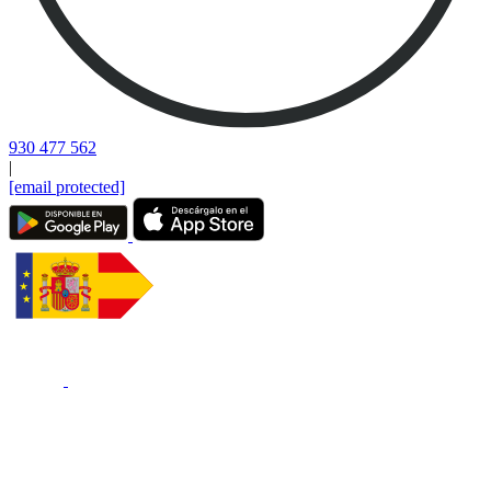
930 477 562
|
[email protected]