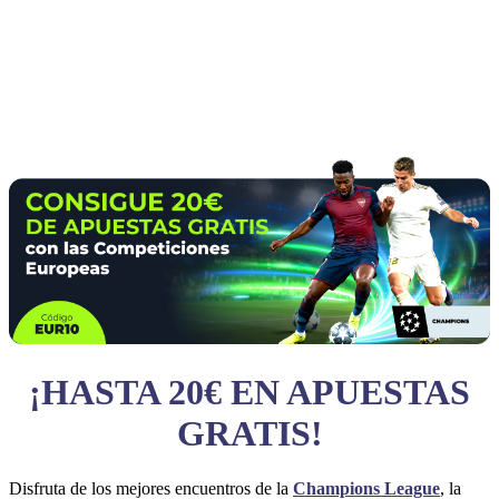
¡HASTA 20€ EN APUESTAS
GRATIS!
Disfruta de los mejores encuentros de la
Champions League
, la