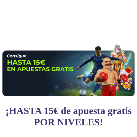
¡HASTA 15€ de apuesta gratis
POR NIVELES!