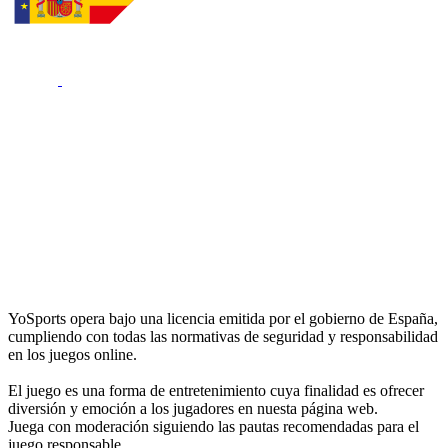
YoSports opera bajo una licencia emitida por el gobierno de España,
cumpliendo con todas las normativas de seguridad y responsabilidad
en los juegos online.
El juego es una forma de entretenimiento cuya finalidad es ofrecer
diversión y emoción a los jugadores en nuesta página web.
Juega con moderación siguiendo las pautas recomendadas para el
juego responsable.