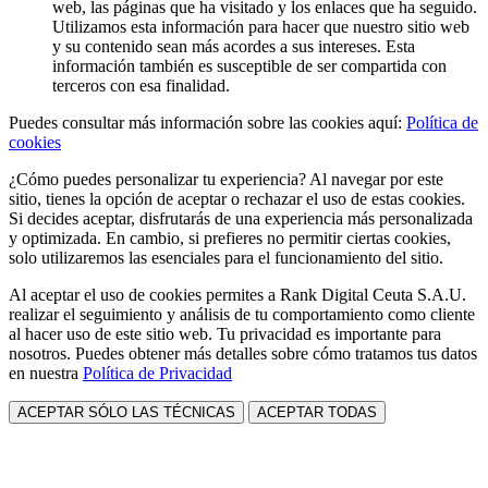
web, las páginas que ha visitado y los enlaces que ha seguido.
Utilizamos esta información para hacer que nuestro sitio web
y su contenido sean más acordes a sus intereses. Esta
información también es susceptible de ser compartida con
terceros con esa finalidad.
Puedes consultar más información sobre las cookies aquí:
Política de
cookies
¿Cómo puedes personalizar tu experiencia? Al navegar por este
sitio, tienes la opción de aceptar o rechazar el uso de estas cookies.
Si decides aceptar, disfrutarás de una experiencia más personalizada
y optimizada. En cambio, si prefieres no permitir ciertas cookies,
solo utilizaremos las esenciales para el funcionamiento del sitio.
Al aceptar el uso de cookies permites a Rank Digital Ceuta S.A.U.
realizar el seguimiento y análisis de tu comportamiento como cliente
al hacer uso de este sitio web. Tu privacidad es importante para
nosotros. Puedes obtener más detalles sobre cómo tratamos tus datos
en nuestra
Política de Privacidad
ACEPTAR SÓLO LAS TÉCNICAS
ACEPTAR TODAS