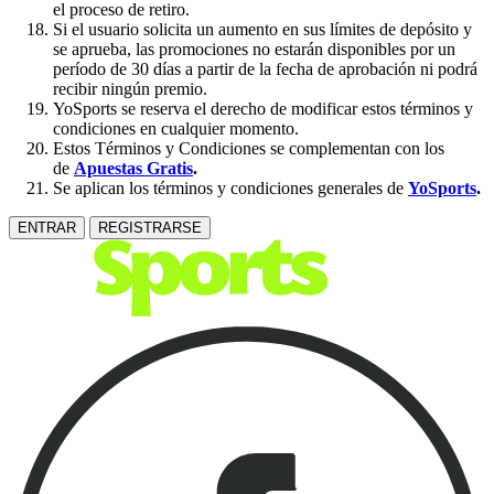
el proceso de retiro.
Si el usuario solicita un aumento en sus límites de depósito y
se aprueba, las promociones no estarán disponibles por un
período de 30 días a partir de la fecha de aprobación ni podrá
recibir ningún premio.
YoSports se reserva el derecho de modificar estos términos y
condiciones en cualquier momento.
Estos Términos y Condiciones se complementan con los
de
Apuestas Gratis
.
Se aplican los términos y condiciones generales de
YoSports
.
ENTRAR
REGISTRARSE