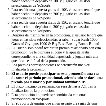
haber hecho un depósito de 10€ y jugarlo en las slots
seleccionadas de YoSports.
Para recibir una apuesta gratis de 10€, el usuario tendrá que
haber hecho un depósito de 20€ y jugarlo en las slots
seleccionadas de YoSports.
Para recibir una apuesta gratis de 15€, el usuario tendrá que
haber hecho un depósito de 30€ y jugarlo en las slots
seleccionadas de YoSports.
Después de inscribirse en la promoción, el usuario tendrá que
jugar en las slots seleccionadas, a saber: Sugar Rush 1000,
Gates of Olympus 1000 & Big Bass Boxing Bonus Round
El usuario solo podrá recibir un premio relacionado con esta
promoción. Se le otorgará el bono y la apuesta gratis
correspondiente a la cantidad depositada y jugada más alta
que alcance al final de la promoción.
Los premios correspondientes se acreditarán una vez
finalizada la promoción.
El usuario puede participar en esta promoción una vez
durante el periodo promocional, además solo se dará una
premio por usuario y por unidad familiar o IP.
El plazo máximo de reclamación será de hasta 72h tras la
finalización de la promoción.
Esta promoción no puede ser combinada con otras
promociones en YoSports.
Si YoSports determina que algún usuario crea más de una