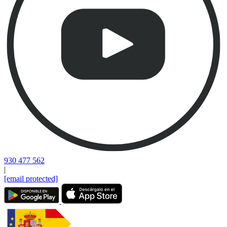
930 477 562
|
[email protected]