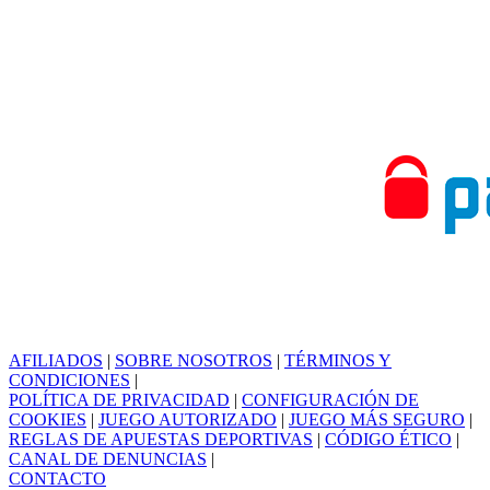
AFILIADOS
|
SOBRE NOSOTROS
|
TÉRMINOS Y
CONDICIONES
|
POLÍTICA DE PRIVACIDAD
|
CONFIGURACIÓN DE
COOKIES
|
JUEGO AUTORIZADO
|
JUEGO MÁS SEGURO
|
REGLAS DE APUESTAS DEPORTIVAS
|
CÓDIGO ÉTICO
|
CANAL DE DENUNCIAS
|
CONTACTO