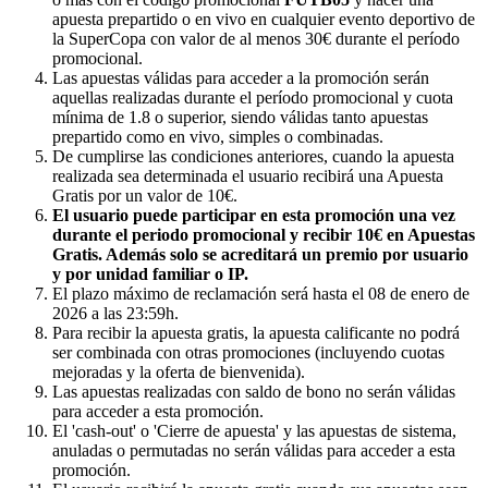
apuesta prepartido o en vivo en cualquier evento deportivo de
la SuperCopa con valor de al menos 30€ durante el período
promocional.
Las apuestas válidas para acceder a la promoción serán
aquellas realizadas durante el período promocional y cuota
mínima de 1.8 o superior, siendo válidas tanto apuestas
prepartido como en vivo, simples o combinadas.
De cumplirse las condiciones anteriores, cuando la apuesta
realizada sea determinada el usuario recibirá una Apuesta
Gratis por un valor de 10€.
El usuario puede participar en esta promoción una vez
durante el periodo promocional y recibir 10€ en Apuestas
Gratis. Además solo se acreditará un premio por usuario
y por unidad familiar o IP.
El plazo máximo de reclamación será hasta el 08 de enero de
2026 a las 23:59h.
Para recibir la apuesta gratis, la apuesta calificante no podrá
ser combinada con otras promociones (incluyendo cuotas
mejoradas y la oferta de bienvenida).
Las apuestas realizadas con saldo de bono no serán válidas
para acceder a esta promoción.
El 'cash-out' o 'Cierre de apuesta' y las apuestas de sistema,
anuladas o permutadas no serán válidas para acceder a esta
promoción.