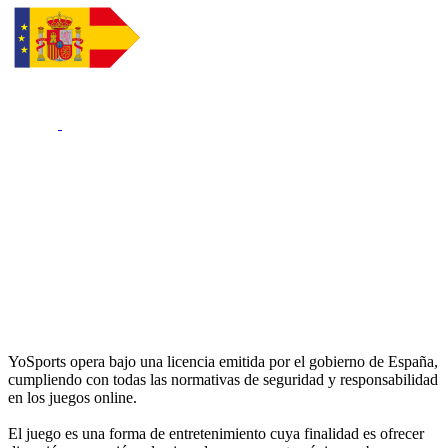
YoSports opera bajo una licencia emitida por el gobierno de España,
cumpliendo con todas las normativas de seguridad y responsabilidad
en los juegos online.
El juego es una forma de entretenimiento cuya finalidad es ofrecer