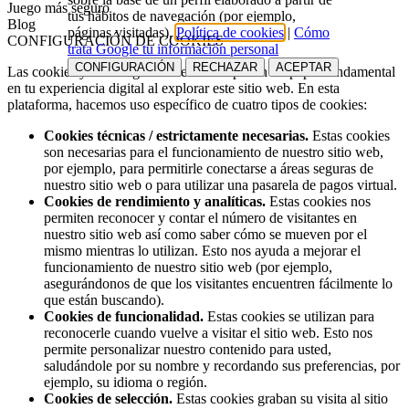
Juego más seguro
tus hábitos de navegación (por ejemplo,
Blog
páginas visitadas).
Política de cookies
|
Cómo
CONFIGURACIÓN DE COOKIES
trata Google tu información personal
CONFIGURACIÓN
RECHAZAR
ACEPTAR
Las cookies y tecnologías afines desempeñan un papel fundamental
en tu experiencia digital al explorar este sitio web. En esta
plataforma, hacemos uso específico de cuatro tipos de cookies:
Cookies técnicas / estrictamente necesarias.
Estas cookies
son necesarias para el funcionamiento de nuestro sitio web,
por ejemplo, para permitirle conectarse a áreas seguras de
nuestro sitio web o para utilizar una pasarela de pagos virtual.
Cookies de rendimiento y analíticas.
Estas cookies nos
permiten reconocer y contar el número de visitantes en
nuestro sitio web así como saber cómo se mueven por el
mismo mientras lo utilizan. Esto nos ayuda a mejorar el
funcionamiento de nuestro sitio web (por ejemplo,
asegurándonos de que los visitantes encuentren fácilmente lo
que están buscando).
Cookies de funcionalidad.
Estas cookies se utilizan para
reconocerle cuando vuelve a visitar el sitio web. Esto nos
permite personalizar nuestro contenido para usted,
saludándole por su nombre y recordando sus preferencias, por
ejemplo, su idioma o región.
Cookies de selección.
Estas cookies graban su visita al sitio