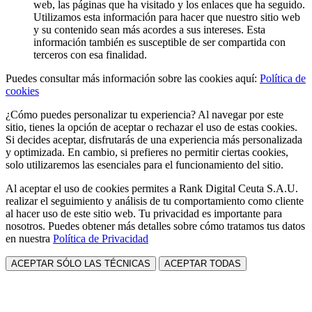
web, las páginas que ha visitado y los enlaces que ha seguido.
Utilizamos esta información para hacer que nuestro sitio web
y su contenido sean más acordes a sus intereses. Esta
información también es susceptible de ser compartida con
terceros con esa finalidad.
Puedes consultar más información sobre las cookies aquí:
Política de
cookies
¿Cómo puedes personalizar tu experiencia? Al navegar por este
sitio, tienes la opción de aceptar o rechazar el uso de estas cookies.
Si decides aceptar, disfrutarás de una experiencia más personalizada
y optimizada. En cambio, si prefieres no permitir ciertas cookies,
solo utilizaremos las esenciales para el funcionamiento del sitio.
Al aceptar el uso de cookies permites a Rank Digital Ceuta S.A.U.
realizar el seguimiento y análisis de tu comportamiento como cliente
al hacer uso de este sitio web. Tu privacidad es importante para
nosotros. Puedes obtener más detalles sobre cómo tratamos tus datos
en nuestra
Política de Privacidad
ACEPTAR SÓLO LAS TÉCNICAS
ACEPTAR TODAS