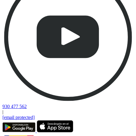
930 477 562
|
[email protected]