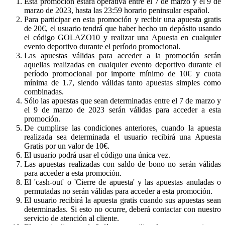
Esta promoción estará operativa entre el 7 de marzo y el 9 de
marzo de 2023, hasta las 23:59 horario peninsular español.
Para participar en esta promoción y recibir una apuesta gratis
de 20€, el usuario tendrá que haber hecho un depósito usando
el código GOLAZO10 y realizar una Apuesta en cualquier
evento deportivo durante el período promocional.
Las apuestas válidas para acceder a la promoción serán
aquellas realizadas en cualquier evento deportivo durante el
período promocional por importe mínimo de 10€ y cuota
mínima de 1.7, siendo válidas tanto apuestas simples como
combinadas.
Sólo las apuestas que sean determinadas entre el 7 de marzo y
el 9 de marzo de 2023 serán válidas para acceder a esta
promoción.
De cumplirse las condiciones anteriores, cuando la apuesta
realizada sea determinada el usuario recibirá una Apuesta
Gratis por un valor de 10€.
El usuario podrá usar el código una única vez.
Las apuestas realizadas con saldo de bono no serán válidas
para acceder a esta promoción.
El 'cash-out' o 'Cierre de apuesta' y las apuestas anuladas o
permutadas no serán válidas para acceder a esta promoción.
El usuario recibirá la apuesta gratis cuando sus apuestas sean
determinadas. Si esto no ocurre, deberá contactar con nuestro
servicio de atención al cliente.