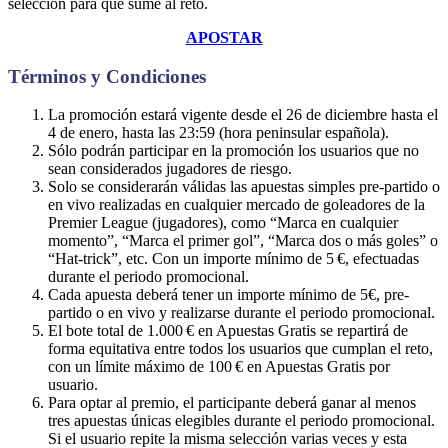
selección para que sume al reto.
APOSTAR
Términos y Condiciones
La promoción estará vigente desde el 26 de diciembre hasta el
4 de enero, hasta las 23:59 (hora peninsular española).
Sólo podrán participar en la promoción los usuarios que no
sean considerados jugadores de riesgo.
Solo se considerarán válidas las apuestas simples pre-partido o
en vivo realizadas en cualquier mercado de goleadores de la
Premier League (jugadores), como “Marca en cualquier
momento”, “Marca el primer gol”, “Marca dos o más goles” o
“Hat-trick”, etc. Con un importe mínimo de 5 €, efectuadas
durante el periodo promocional.
Cada apuesta deberá tener un importe mínimo de 5€, pre-
partido o en vivo y realizarse durante el periodo promocional.
El bote total de 1.000 € en Apuestas Gratis se repartirá de
forma equitativa entre todos los usuarios que cumplan el reto,
con un límite máximo de 100 € en Apuestas Gratis por
usuario.
Para optar al premio, el participante deberá ganar al menos
tres apuestas únicas elegibles durante el periodo promocional.
Si el usuario repite la misma selección varias veces y esta