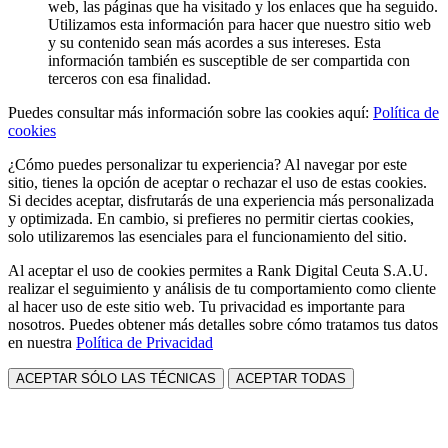
web, las páginas que ha visitado y los enlaces que ha seguido.
Utilizamos esta información para hacer que nuestro sitio web
y su contenido sean más acordes a sus intereses. Esta
información también es susceptible de ser compartida con
terceros con esa finalidad.
Puedes consultar más información sobre las cookies aquí:
Política de
cookies
¿Cómo puedes personalizar tu experiencia? Al navegar por este
sitio, tienes la opción de aceptar o rechazar el uso de estas cookies.
Si decides aceptar, disfrutarás de una experiencia más personalizada
y optimizada. En cambio, si prefieres no permitir ciertas cookies,
solo utilizaremos las esenciales para el funcionamiento del sitio.
Al aceptar el uso de cookies permites a Rank Digital Ceuta S.A.U.
realizar el seguimiento y análisis de tu comportamiento como cliente
al hacer uso de este sitio web. Tu privacidad es importante para
nosotros. Puedes obtener más detalles sobre cómo tratamos tus datos
en nuestra
Política de Privacidad
ACEPTAR SÓLO LAS TÉCNICAS
ACEPTAR TODAS