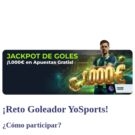
¡Reto Goleador YoSports!
¿Cómo participar?