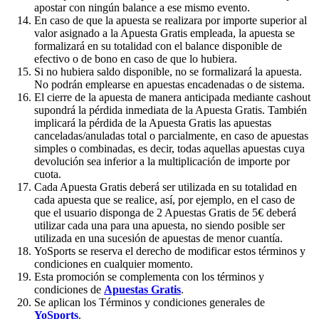
apostar con ningún balance a ese mismo evento.
En caso de que la apuesta se realizara por importe superior al
valor asignado a la Apuesta Gratis empleada, la apuesta se
formalizará en su totalidad con el balance disponible de
efectivo o de bono en caso de que lo hubiera.
Si no hubiera saldo disponible, no se formalizará la apuesta.
No podrán emplearse en apuestas encadenadas o de sistema.
El cierre de la apuesta de manera anticipada mediante cashout
supondrá la pérdida inmediata de la Apuesta Gratis. También
implicará la pérdida de la Apuesta Gratis las apuestas
canceladas/anuladas total o parcialmente, en caso de apuestas
simples o combinadas, es decir, todas aquellas apuestas cuya
devolución sea inferior a la multiplicación de importe por
cuota.
Cada Apuesta Gratis deberá ser utilizada en su totalidad en
cada apuesta que se realice, así, por ejemplo, en el caso de
que el usuario disponga de 2 Apuestas Gratis de 5€ deberá
utilizar cada una para una apuesta, no siendo posible ser
utilizada en una sucesión de apuestas de menor cuantía.
YoSports se reserva el derecho de modificar estos términos y
condiciones en cualquier momento.
Esta promoción se complementa con los términos y
condiciones de
Apuestas Gratis
.
Se aplican los Términos y condiciones generales de
YoSports
.