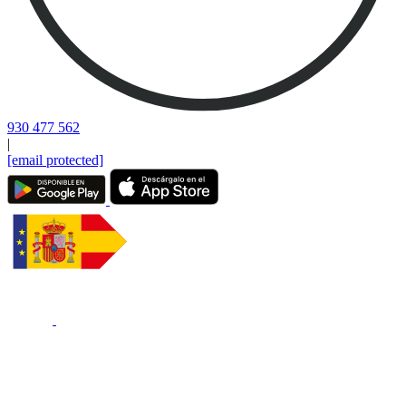
930 477 562
|
[email protected]