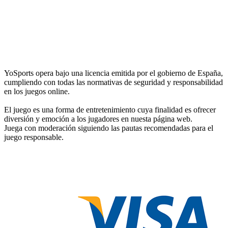
YoSports opera bajo una licencia emitida por el gobierno de España,
cumpliendo con todas las normativas de seguridad y responsabilidad
en los juegos online.
El juego es una forma de entretenimiento cuya finalidad es ofrecer
diversión y emoción a los jugadores en nuesta página web.
Juega con moderación siguiendo las pautas recomendadas para el
juego responsable.