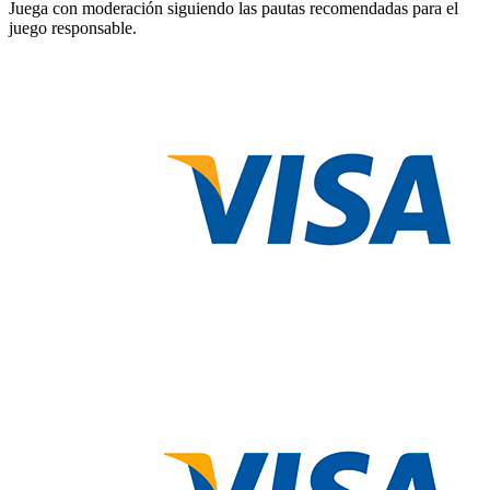
Juega con moderación siguiendo las pautas recomendadas para el
juego responsable.