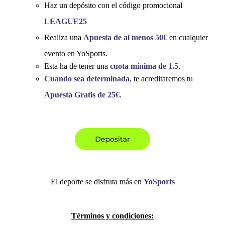
Haz un depósito con el código promocional
LEAGUE25
Realiza una
Apuesta de al menos 50€
en cualquier
evento en YoSports.
Esta ha de tener una
cuota mínima de 1.5
.
Cuando sea determinada
, te acreditaremos tu
Apuesta Gratis de 25€
.
El deporte se disfruta más en
YoSports
Términos y condiciones: