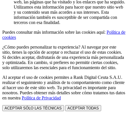
web, las páginas que ha visitado y los enlaces que ha seguido.
Utilizamos esta información para hacer que nuestro sitio web
y su contenido sean más acordes a sus intereses. Esta
información también es susceptible de ser compartida con
terceros con esa finalidad.
Puedes consultar más información sobre las cookies aquí:
Política de
cookies
¿Cómo puedes personalizar tu experiencia? Al navegar por este
sitio, tienes la opción de aceptar o rechazar el uso de estas cookies.
Si decides aceptar, disfrutarás de una experiencia más personalizada
y optimizada. En cambio, si prefieres no permitir ciertas cookies,
solo utilizaremos las esenciales para el funcionamiento del sitio.
Al aceptar el uso de cookies permites a Rank Digital Ceuta S.A.U.
realizar el seguimiento y análisis de tu comportamiento como cliente
al hacer uso de este sitio web. Tu privacidad es importante para
nosotros. Puedes obtener más detalles sobre cómo tratamos tus datos
en nuestra
Política de Privacidad
ACEPTAR SÓLO LAS TÉCNICAS
ACEPTAR TODAS