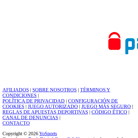
AFILIADOS
|
SOBRE NOSOTROS
|
TÉRMINOS Y
CONDICIONES
|
POLÍTICA DE PRIVACIDAD
|
CONFIGURACIÓN DE
COOKIES
|
JUEGO AUTORIZADO
|
JUEGO MÁS SEGURO
|
REGLAS DE APUESTAS DEPORTIVAS
|
CÓDIGO ÉTICO
|
CANAL DE DENUNCIAS
|
CONTACTO
Copyright © 2026
YoSports