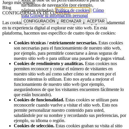
Juego más seguro
tus hábitos de navegación (por ejemplo,
Blog
páginas visitadas).
Política de cookies
|
Cómo
CONFIGURACIÓN DE COOKIES
trata Google tu información personal
CONFIGURACIÓN
RECHAZAR
ACEPTAR
Las cookies y tecnologías afines desempeñan un papel fundamental
en tu experiencia digital al explorar este sitio web. En esta
plataforma, hacemos uso específico de cuatro tipos de cookies:
Cookies técnicas / estrictamente necesarias.
Estas cookies
son necesarias para el funcionamiento de nuestro sitio web,
por ejemplo, para permitirle conectarse a áreas seguras de
nuestro sitio web o para utilizar una pasarela de pagos virtual.
Cookies de rendimiento y analíticas.
Estas cookies nos
permiten reconocer y contar el número de visitantes en
nuestro sitio web así como saber cómo se mueven por el
mismo mientras lo utilizan. Esto nos ayuda a mejorar el
funcionamiento de nuestro sitio web (por ejemplo,
asegurándonos de que los visitantes encuentren fácilmente lo
que están buscando).
Cookies de funcionalidad.
Estas cookies se utilizan para
reconocerle cuando vuelve a visitar el sitio web. Esto nos
permite personalizar nuestro contenido para usted,
saludándole por su nombre y recordando sus preferencias, por
ejemplo, su idioma o región.
Cookies de selección.
Estas cookies graban su visita al sitio