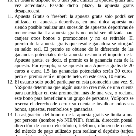
vez acreditada. Pasado dicho plazo, la apuesta gratis
desaparecerá.
Apuesta Gratis o 'freebet': la apuesta gratis solo podrá ser
utilizada en apuestas deportivas, en una única apuesta no
siendo posible realizar una sucesión de apuestas deportivas de
menor cuantía. La apuesta gratis no podrá ser utilizada para
canjear otros bonos o promociones y no es retirable. El
premio de la apuesta gratis que resulte ganadora se otorgará
en saldo real. El premio se obtiene de la diferencia de las
ganancias potenciales de la apuesta restando el importe de la
Apuesta gratis, es decir, el premio es la ganancia neta de la
apuesta. Por ejemplo, si se apuesta una Apuesta gratis de 20
euros a cuota 1.5 las ganancias potenciales serán 30 euros,
pero el premio será el importe neto, en este caso, 10 euros.
El usuario solo podrá participar en esta promoción una vez. Si
YoSports determina que algún usuario crea más de una cuenta
para participar en esta promoción más de una vez, o reclama
este bono para beneficiar a un grupo de personas, YoSports se
reserva el derecho de cerrar su cuenta e invalidar todos sus
bonos, apuestas, reembolsos y ganancias.
La asignación del bono o de la apuesta gratis se limita a una
por persona (nombre y/o NIE/NIF), familia, dirección postal,
dirección de correo electrónico, teléfono, número de cuenta
del método de pago utilizado para realizar el depósito (tarjeta