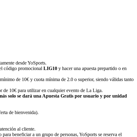
ctamente desde YoSports.
n el código promocional
LIG10
y hacer una apuesta prepartido o en
 mínimo de 10€ y cuota mínima de 2.0 o superior, siendo válidas tanto
r de 10€ para utilizar en cualquier evento de La Liga.
más solo se dará una Apuesta Gratis por usuario y por unidad
ferta de bienvenida).
tención al cliente.
 para beneficiar a un grupo de personas, YoSports se reserva el