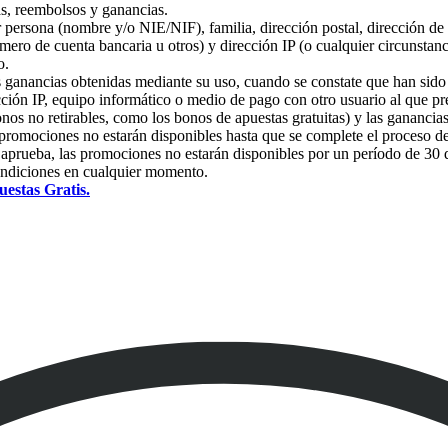
as, reembolsos y ganancias.
or persona (nombre y/o NIE/NIF), familia, dirección postal, dirección d
 número de cuenta bancaria u otros) y dirección IP (o cualquier circunsta
o.
as ganancias obtenidas mediante su uso, cuando se constate que han sido
ección IP, equipo informático o medio de pago con otro usuario al que 
 bonos no retirables, como los bonos de apuestas gratuitas) y las gananc
as promociones no estarán disponibles hasta que se complete el proceso de
e aprueba, las promociones no estarán disponibles por un período de 30 d
condiciones en cualquier momento.
estas Gratis.