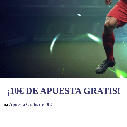
¡10€ DE APUESTA GRATIS!
r una
Apuesta Gratis de 10€
.