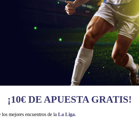
¡10€ DE APUESTA GRATIS!
 los mejores encuentros de la
La Liga
.