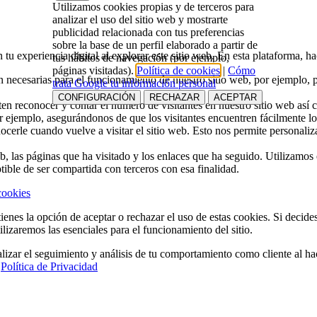
Utilizamos cookies propias y de terceros para
analizar el uso del sitio web y mostrarte
publicidad relacionada con tus preferencias
sobre la base de un perfil elaborado a partir de
u experiencia digital al explorar este sitio web. En esta plataforma, h
tus hábitos de navegación (por ejemplo,
páginas visitadas).
Política de cookies
|
Cómo
 necesarias para el funcionamiento de nuestro sitio web, por ejemplo, pa
trata Google tu información personal
CONFIGURACIÓN
RECHAZAR
ACEPTAR
en reconocer y contar el número de visitantes en nuestro sitio web así
r ejemplo, asegurándonos de que los visitantes encuentren fácilmente l
nocerle cuando vuelve a visitar el sitio web. Esto nos permite personali
eb, las páginas que ha visitado y los enlaces que ha seguido. Utilizamo
tible de ser compartida con terceros con esa finalidad.
cookies
ienes la opción de aceptar o rechazar el uso de estas cookies. Si decide
ilizaremos las esenciales para el funcionamiento del sitio.
lizar el seguimiento y análisis de tu comportamiento como cliente al hac
a
Política de Privacidad