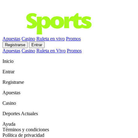
Apuestas
Casino
Ruleta en vivo
Promos
Registrarse
Entrar
Apuestas
Casino
Ruleta en Vivo
Promos
Inicio
Entrar
Registrarse
Apuestas
Casino
Deportes Actuales
Ayuda
Términos y condiciones
Política de privacidad