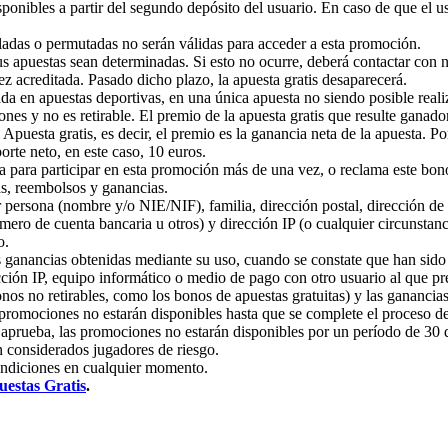
ponibles a partir del segundo depósito del usuario. En caso de que el u
nuladas o permutadas no serán válidas para acceder a esta promoción.
 sus apuestas sean determinadas. Si esto no ocurre, deberá contactar con n
vez acreditada. Pasado dicho plazo, la apuesta gratis desaparecerá.
lizada en apuestas deportivas, en una única apuesta no siendo posible re
nes y no es retirable. El premio de la apuesta gratis que resulte ganador
 Apuesta gratis, es decir, el premio es la ganancia neta de la apuesta. P
orte neto, en este caso, 10 euros.
 para participar en esta promoción más de una vez, o reclama este bono
as, reembolsos y ganancias.
or persona (nombre y/o NIE/NIF), familia, dirección postal, dirección d
 número de cuenta bancaria u otros) y dirección IP (o cualquier circunsta
o.
as ganancias obtenidas mediante su uso, cuando se constate que han sido
ección IP, equipo informático o medio de pago con otro usuario al que 
 bonos no retirables, como los bonos de apuestas gratuitas) y las gananc
as promociones no estarán disponibles hasta que se complete el proceso de
e aprueba, las promociones no estarán disponibles por un período de 30 d
n considerados jugadores de riesgo.
condiciones en cualquier momento.
estas Gratis
.