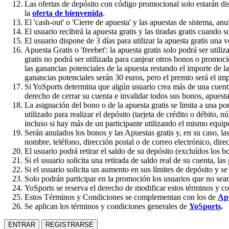
Las ofertas de depósito con código promocional solo estarán dis
la
oferta de bienvenida
.
El 'cash-out' o 'Cierre de apuesta' y las apuestas de sistema, a
El usuario recibirá la apuesta gratis y las tiradas gratis cuando
El usuario dispone de 3 días para utilizar la apuesta gratis una 
Apuesta Gratis o 'freebet': la apuesta gratis solo podrá ser uti
gratis no podrá ser utilizada para canjear otros bonos o promocio
las ganancias potenciales de la apuesta restando el importe de la
ganancias potenciales serán 30 euros, pero el premio será el imp
Si YoSports determina que algún usuario crea más de una cuenta
derecho de cerrar su cuenta e invalidar todos sus bonos, apuest
La asignación del bono o de la apuesta gratis se limita a una p
utilizado para realizar el depósito (tarjeta de crédito o débito,
incluso si hay más de un participante utilizando el mismo equip
Serán anulados los bonos y las Apuestas gratis y, en su caso, l
nombre, teléfono, dirección postal o de correo electrónico, dir
El usuario podrá retirar el saldo de su depósito (excluídos los
Si el usuario solicita una retirada de saldo real de su cuenta, l
Si el usuario solicita un aumento en sus límites de depósito y s
Solo podrán participar en la promoción los usuarios que no sea
YoSports se reserva el derecho de modificar estos términos y 
Estos Términos y Condiciones se complementan con los de
Apu
Se aplican los términos y condiciones generales de
YoSports
.
ENTRAR
REGISTRARSE