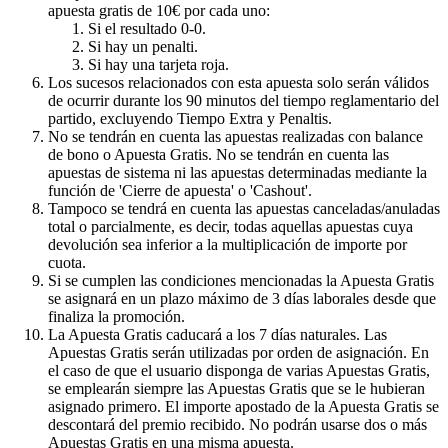
apuesta gratis de 10€ por cada uno:
Si el resultado 0-0.
Si hay un penalti.
Si hay una tarjeta roja.
Los sucesos relacionados con esta apuesta solo serán válidos
de ocurrir durante los 90 minutos del tiempo reglamentario del
partido, excluyendo Tiempo Extra y Penaltis.
No se tendrán en cuenta las apuestas realizadas con balance
de bono o Apuesta Gratis. No se tendrán en cuenta las
apuestas de sistema ni las apuestas determinadas mediante la
función de 'Cierre de apuesta' o 'Cashout'.
Tampoco se tendrá en cuenta las apuestas canceladas/anuladas
total o parcialmente, es decir, todas aquellas apuestas cuya
devolución sea inferior a la multiplicación de importe por
cuota.
Si se cumplen las condiciones mencionadas la Apuesta Gratis
se asignará en un plazo máximo de 3 días laborales desde que
finaliza la promoción.
La Apuesta Gratis caducará a los 7 días naturales. Las
Apuestas Gratis serán utilizadas por orden de asignación. En
el caso de que el usuario disponga de varias Apuestas Gratis,
se emplearán siempre las Apuestas Gratis que se le hubieran
asignado primero. El importe apostado de la Apuesta Gratis se
descontará del premio recibido. No podrán usarse dos o más
Apuestas Gratis en una misma apuesta.