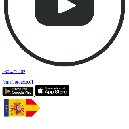
930 477 562
|
[email protected]