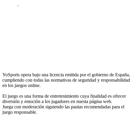
YoSports opera bajo una licencia emitida por el gobierno de España,
cumpliendo con todas las normativas de seguridad y responsabilidad
en los juegos online.
El juego es una forma de entretenimiento cuya finalidad es ofrecer
diversión y emoción a los jugadores en nuesta página web.
Juega con moderación siguiendo las pautas recomendadas para el
juego responsable.