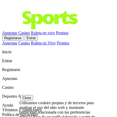
Apuestas
Casino
Ruleta en vivo
Promos
Registrarse
Entrar
Apuestas
Casino
Ruleta en Vivo
Promos
Inicio
Entrar
Registrarse
Apuestas
Casino
Deportes Actuales
Close
Utilizamos cookies propias y de terceros para
Ayuda
analizar el uso del sitio web y mostrarte
Términos y condiciones
publicidad relacionada con tus preferencias
Política de privacidad
sobre la base de un perfil elaborado a partir de