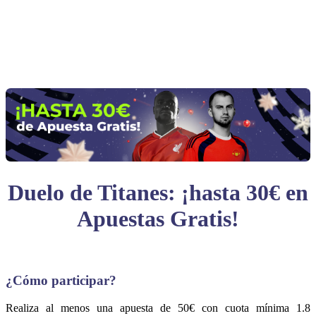
Duelo de Titanes: ¡hasta 30€ en
Apuestas Gratis!
¿Cómo participar?
Realiza al menos una
apuesta de 50€ con cuota mínima 1.8