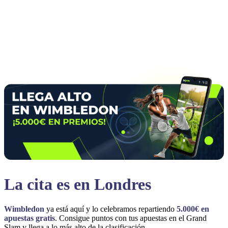
La cita es en Londres
Wimbledon
ya está aquí y lo celebramos repartiendo
5.000€ en
apuestas gratis
. Consigue puntos con tus apuestas en el Grand
Slam y llega a lo más alto de la clasificación.