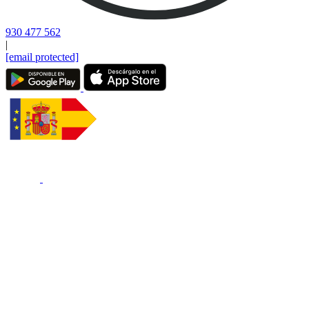
930 477 562
|
[email protected]