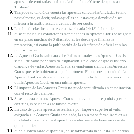
apuestas determinadas mediante la función de 'Cierre de apuesta' o
'Cashout'.
Tampoco se tendrá en cuenta las apuestas canceladas/anuladas total o
parcialmente, es decir, todas aquellas apuestas cuya devolución sea
inferior a la multiplicación de importe por cuota.
La tabla de clasificación se actualizará cada 24/48h laborables.
Si se cumplen las condiciones mencionadas la Apuesta Gratis se asignará
en un plazo máximo de 3 días laborables desde que finaliza la
promoción, así como la publicación de la clasificación oficial con los
puntos finales.
La Apuesta Gratis caducará a los 7 días naturales. Las Apuestas Gratis
serán utilizadas por orden de asignación. En el caso de que el usuario
disponga de varias Apuestas Gratis, se emplearán siempre las Apuestas
Gratis que se le hubieran asignado primero. El importe apostado de la
Apuesta Gratis se descontará del premio recibido. No podrán usarse dos
o más Apuestas Gratis en una misma apuesta.
El importe de las Apuestas Gratis no puede ser utilizado en combinación
con el resto de balances.
Si se apuesta con una Apuesta Gratis a un evento, no se podrá apostar
con ningún balance a ese mismo evento.
En caso de que la apuesta se realizara por importe superior al valor
asignado a la Apuesta Gratis empleada, la apuesta se formalizará en su
totalidad con el balance disponible de efectivo o de bono en caso de
que lo hubiera.
Si no hubiera saldo disponible, no se formalizará la apuesta. No podrán