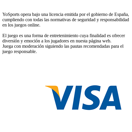
YoSports opera bajo una licencia emitida por el gobierno de España,
cumpliendo con todas las normativas de seguridad y responsabilidad
en los juegos online.
El juego es una forma de entretenimiento cuya finalidad es ofrecer
diversión y emoción a los jugadores en nuesta página web.
Juega con moderación siguiendo las pautas recomendadas para el
juego responsable.