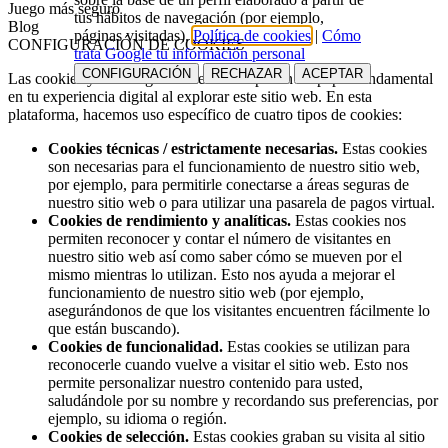
Juego más seguro
tus hábitos de navegación (por ejemplo,
Blog
páginas visitadas).
Política de cookies
|
Cómo
CONFIGURACIÓN DE COOKIES
trata Google tu información personal
CONFIGURACIÓN
RECHAZAR
ACEPTAR
Las cookies y tecnologías afines desempeñan un papel fundamental
en tu experiencia digital al explorar este sitio web. En esta
plataforma, hacemos uso específico de cuatro tipos de cookies:
Cookies técnicas / estrictamente necesarias.
Estas cookies
son necesarias para el funcionamiento de nuestro sitio web,
por ejemplo, para permitirle conectarse a áreas seguras de
nuestro sitio web o para utilizar una pasarela de pagos virtual.
Cookies de rendimiento y analíticas.
Estas cookies nos
permiten reconocer y contar el número de visitantes en
nuestro sitio web así como saber cómo se mueven por el
mismo mientras lo utilizan. Esto nos ayuda a mejorar el
funcionamiento de nuestro sitio web (por ejemplo,
asegurándonos de que los visitantes encuentren fácilmente lo
que están buscando).
Cookies de funcionalidad.
Estas cookies se utilizan para
reconocerle cuando vuelve a visitar el sitio web. Esto nos
permite personalizar nuestro contenido para usted,
saludándole por su nombre y recordando sus preferencias, por
ejemplo, su idioma o región.
Cookies de selección.
Estas cookies graban su visita al sitio