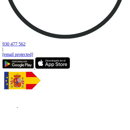
930 477 562
|
[email protected]