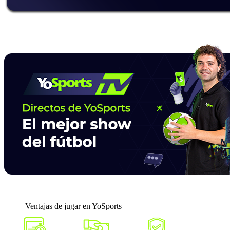
Ventajas de jugar en YoSports