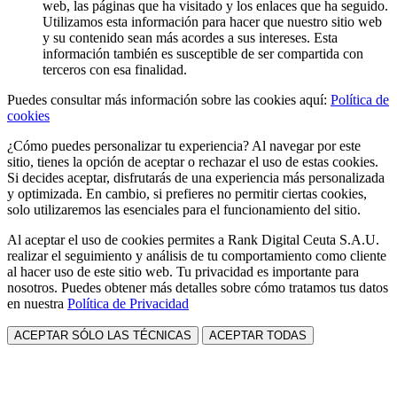
web, las páginas que ha visitado y los enlaces que ha seguido.
Utilizamos esta información para hacer que nuestro sitio web
y su contenido sean más acordes a sus intereses. Esta
información también es susceptible de ser compartida con
terceros con esa finalidad.
Puedes consultar más información sobre las cookies aquí:
Política de
cookies
¿Cómo puedes personalizar tu experiencia? Al navegar por este
sitio, tienes la opción de aceptar o rechazar el uso de estas cookies.
Si decides aceptar, disfrutarás de una experiencia más personalizada
y optimizada. En cambio, si prefieres no permitir ciertas cookies,
solo utilizaremos las esenciales para el funcionamiento del sitio.
Al aceptar el uso de cookies permites a Rank Digital Ceuta S.A.U.
realizar el seguimiento y análisis de tu comportamiento como cliente
al hacer uso de este sitio web. Tu privacidad es importante para
nosotros. Puedes obtener más detalles sobre cómo tratamos tus datos
en nuestra
Política de Privacidad
ACEPTAR SÓLO LAS TÉCNICAS
ACEPTAR TODAS