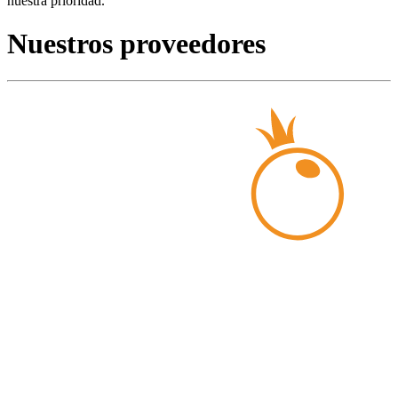
nuestra prioridad.
Nuestros proveedores