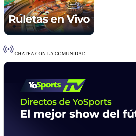
CHATEA CON LA COMUNIDAD