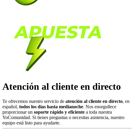
Atención al cliente en directo
Te ofrecemos nuestro servicio de
atención al cliente en directo
, en
español,
todos los días hasta medianoche
. Nos enorgullece
proporcionar un
soporte rápido y eficiente
a toda nuestra
YoComunidad. Si tienes preguntas o necesitas asistencia, nuestro
equipo está listo para ayudarte.