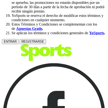
se aprueba, las promociones no estarán disponibles por un
período de 30 días a partir de la fecha de aprobación ni podrá
recibir ningún premio.
YoSports se reserva el derecho de modificar estos términos y
condiciones en cualquier momento.
Estos Términos y Condiciones se complementan con los
de
Apuestas Gratis
.
Se aplican los términos y condiciones generales de
YoSports
.
ENTRAR
REGISTRARSE