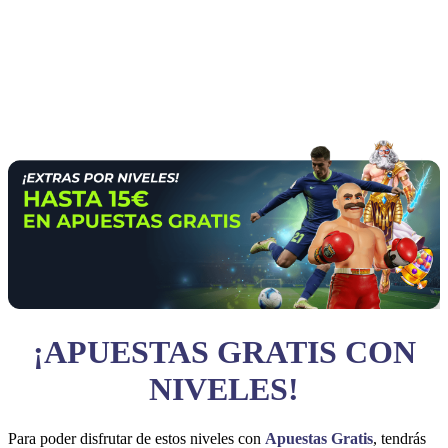
¡APUESTAS GRATIS CON
NIVELES!
Para poder disfrutar de estos niveles con
Apuestas Gratis
, tendrás