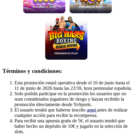
Términos y condiciones:
Esta promoción estará operativa desde el 10 de junio hasta el
11 de junio de 2026 hasta las 23:59, hora peninsular española.
Solo podrán participar en la promoción los usuarios que no
sean considerados jugadores de riesgo y hayan recibido la
promoción directamente desde YoSports.
El usuario tendrá que haberse inscríto
aquí
antes de realizar
cualquier acción para recibir la recompensa.
Para recibir una apuesta gratis de 5€, el usuario tendrá que
haber hecho un depósito de 10€ y jugarlo en la selección de
slots.