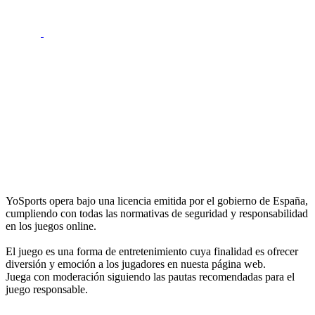
YoSports opera bajo una licencia emitida por el gobierno de España,
cumpliendo con todas las normativas de seguridad y responsabilidad
en los juegos online.
El juego es una forma de entretenimiento cuya finalidad es ofrecer
diversión y emoción a los jugadores en nuesta página web.
Juega con moderación siguiendo las pautas recomendadas para el
juego responsable.