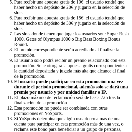
Para recibir una apuesta gratis de 10€, el usuario tendrá que
haber hecho un depósito de 20€ y jugarlo en la selección de
slots.
Para recibir una apuesta gratis de 15€, el usuario tendrá que
haber hecho un depósito de 30€ y jugarlo en la selección de
slots.
Las slots donde tienen que jugar los usuarios son: Sugar Rush
1000, Gates of Olympus 1000 o Big Bass Boxing Bonus
Round.
El premio correspondiente serán acreditado al finalizar la
promoción.
El usuario solo podrá recibir un premio relacionado con esta
promoción. Se le otorgará la apuesta gratis correspondiente a
la cantidad depositada y jugada más alta que alcance al final
de la promoción.
El usuario puede participar en esta promoción una vez
durante el periodo promocional, además solo se dará una
premio por usuario y por unidad familiar o IP.
El plazo máximo de reclamación será de hasta 72h tras la
finalización de la promoción.
Esta promoción no puede ser combinada con otras
promociones en YoSports.
Si YoSports determina que algún usuario crea más de una
cuenta para participar en esta promoción más de una vez, o
reclama este bono para beneficiar a un grupo de personas,