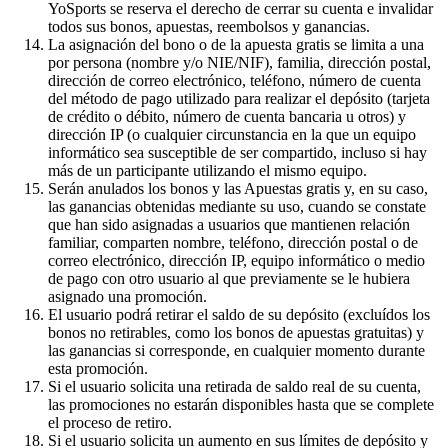
YoSports se reserva el derecho de cerrar su cuenta e invalidar
todos sus bonos, apuestas, reembolsos y ganancias.
La asignación del bono o de la apuesta gratis se limita a una
por persona (nombre y/o NIE/NIF), familia, dirección postal,
dirección de correo electrónico, teléfono, número de cuenta
del método de pago utilizado para realizar el depósito (tarjeta
de crédito o débito, número de cuenta bancaria u otros) y
dirección IP (o cualquier circunstancia en la que un equipo
informático sea susceptible de ser compartido, incluso si hay
más de un participante utilizando el mismo equipo.
Serán anulados los bonos y las Apuestas gratis y, en su caso,
las ganancias obtenidas mediante su uso, cuando se constate
que han sido asignadas a usuarios que mantienen relación
familiar, comparten nombre, teléfono, dirección postal o de
correo electrónico, dirección IP, equipo informático o medio
de pago con otro usuario al que previamente se le hubiera
asignado una promoción.
El usuario podrá retirar el saldo de su depósito (excluídos los
bonos no retirables, como los bonos de apuestas gratuitas) y
las ganancias si corresponde, en cualquier momento durante
esta promoción.
Si el usuario solicita una retirada de saldo real de su cuenta,
las promociones no estarán disponibles hasta que se complete
el proceso de retiro.
Si el usuario solicita un aumento en sus límites de depósito y