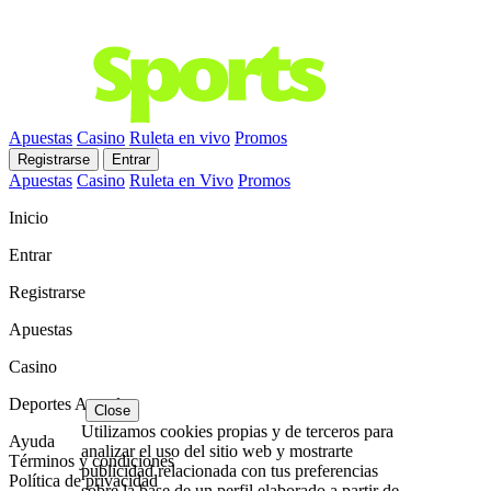
Apuestas
Casino
Ruleta en vivo
Promos
Registrarse
Entrar
Apuestas
Casino
Ruleta en Vivo
Promos
Inicio
Entrar
Registrarse
Apuestas
Casino
Deportes Actuales
Close
Utilizamos cookies propias y de terceros para
Ayuda
analizar el uso del sitio web y mostrarte
Términos y condiciones
publicidad relacionada con tus preferencias
Política de privacidad
sobre la base de un perfil elaborado a partir de