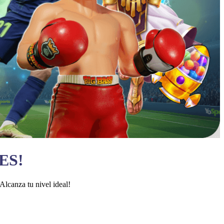
ES!
¡Alcanza tu nivel ideal!