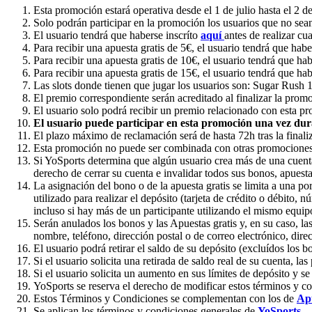
Esta promoción estará operativa desde el 1 de julio hasta el 2 d
Solo podrán participar en la promoción los usuarios que no sea
El usuario tendrá que haberse inscríto
aquí
antes de realizar cu
Para recibir una apuesta gratis de 5€, el usuario tendrá que hab
Para recibir una apuesta gratis de 10€, el usuario tendrá que ha
Para recibir una apuesta gratis de 15€, el usuario tendrá que ha
Las slots donde tienen que jugar los usuarios son: Sugar Ru
El premio correspondiente serán acreditado al finalizar la prom
El usuario solo podrá recibir un premio relacionado con esta pro
El usuario puede participar en esta promoción una vez dur
El plazo máximo de reclamación será de hasta 72h tras la finali
Esta promoción no puede ser combinada con otras promociones
Si YoSports determina que algún usuario crea más de una cuenta
derecho de cerrar su cuenta e invalidar todos sus bonos, apuest
La asignación del bono o de la apuesta gratis se limita a una p
utilizado para realizar el depósito (tarjeta de crédito o débito,
incluso si hay más de un participante utilizando el mismo equip
Serán anulados los bonos y las Apuestas gratis y, en su caso, l
nombre, teléfono, dirección postal o de correo electrónico, dir
El usuario podrá retirar el saldo de su depósito (excluídos los
Si el usuario solicita una retirada de saldo real de su cuenta, l
Si el usuario solicita un aumento en sus límites de depósito y s
YoSports se reserva el derecho de modificar estos términos y 
Estos Términos y Condiciones se complementan con los de
Apu
Se aplican los términos y condiciones generales de
YoSports
.