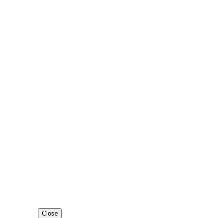
Close