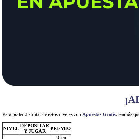
¡A
Para poder disfrutar de estos niveles con
Apuestas Gratis
, tendrás q
DEPOSITAR
NIVEL
PREMIO
Y JUGAR
5€ en