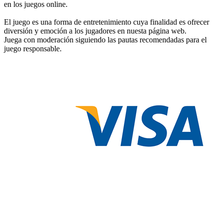
en los juegos online.
El juego es una forma de entretenimiento cuya finalidad es ofrecer
diversión y emoción a los jugadores en nuesta página web.
Juega con moderación siguiendo las pautas recomendadas para el
juego responsable.