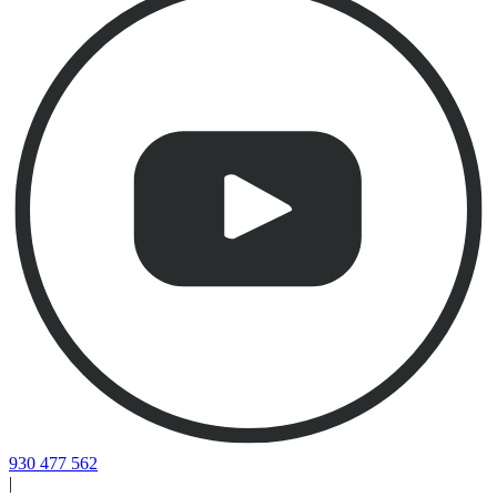
930 477 562
|