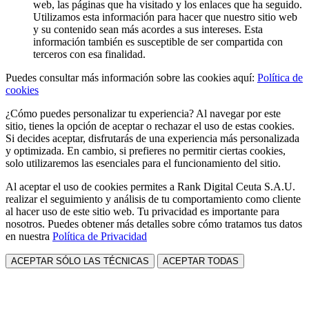
web, las páginas que ha visitado y los enlaces que ha seguido.
Utilizamos esta información para hacer que nuestro sitio web
y su contenido sean más acordes a sus intereses. Esta
información también es susceptible de ser compartida con
terceros con esa finalidad.
Puedes consultar más información sobre las cookies aquí:
Política de
cookies
¿Cómo puedes personalizar tu experiencia? Al navegar por este
sitio, tienes la opción de aceptar o rechazar el uso de estas cookies.
Si decides aceptar, disfrutarás de una experiencia más personalizada
y optimizada. En cambio, si prefieres no permitir ciertas cookies,
solo utilizaremos las esenciales para el funcionamiento del sitio.
Al aceptar el uso de cookies permites a Rank Digital Ceuta S.A.U.
realizar el seguimiento y análisis de tu comportamiento como cliente
al hacer uso de este sitio web. Tu privacidad es importante para
nosotros. Puedes obtener más detalles sobre cómo tratamos tus datos
en nuestra
Política de Privacidad
ACEPTAR SÓLO LAS TÉCNICAS
ACEPTAR TODAS