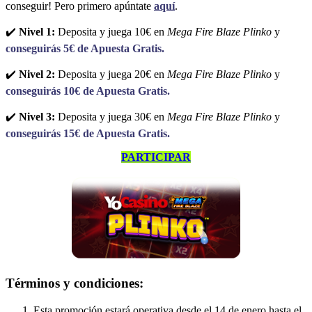
conseguir! Pero primero apúntate
aquí
.
✔️
Nivel 1:
Deposita y juega 10€ en
Mega Fire Blaze Plinko
y
conseguirás 5€ de Apuesta Gratis.
✔️
Nivel 2:
Deposita y juega 20€ en
Mega Fire Blaze Plinko
y
conseguirás 10€ de Apuesta Gratis.
✔️
Nivel 3:
Deposita y juega 30€ en
Mega Fire Blaze Plinko
y
conseguirás 15€ de Apuesta Gratis.
PARTICIPAR
Términos y condiciones:
Esta promoción estará operativa desde el 14 de enero hasta el