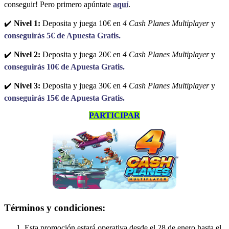
conseguir! Pero primero apúntate
aquí
.
✔️
Nivel 1:
Deposita y juega 10€ en
4 Cash Planes Multiplayer
y
conseguirás 5€ de Apuesta Gratis.
✔️
Nivel 2:
Deposita y juega 20€ en
4 Cash Planes Multiplayer
y
conseguirás 10€ de Apuesta Gratis.
✔️
Nivel 3:
Deposita y juega 30€ en
4 Cash Planes Multiplayer
y
conseguirás 15€ de Apuesta Gratis.
PARTICIPAR
Términos y condiciones:
Esta promoción estará operativa desde el 28 de enero hasta el