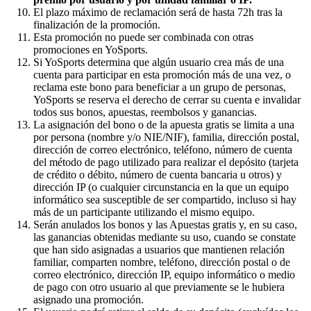
El plazo máximo de reclamación será de hasta 72h tras la
finalización de la promoción.
Esta promoción no puede ser combinada con otras
promociones en YoSports.
Si YoSports determina que algún usuario crea más de una
cuenta para participar en esta promoción más de una vez, o
reclama este bono para beneficiar a un grupo de personas,
YoSports se reserva el derecho de cerrar su cuenta e invalidar
todos sus bonos, apuestas, reembolsos y ganancias.
La asignación del bono o de la apuesta gratis se limita a una
por persona (nombre y/o NIE/NIF), familia, dirección postal,
dirección de correo electrónico, teléfono, número de cuenta
del método de pago utilizado para realizar el depósito (tarjeta
de crédito o débito, número de cuenta bancaria u otros) y
dirección IP (o cualquier circunstancia en la que un equipo
informático sea susceptible de ser compartido, incluso si hay
más de un participante utilizando el mismo equipo.
Serán anulados los bonos y las Apuestas gratis y, en su caso,
las ganancias obtenidas mediante su uso, cuando se constate
que han sido asignadas a usuarios que mantienen relación
familiar, comparten nombre, teléfono, dirección postal o de
correo electrónico, dirección IP, equipo informático o medio
de pago con otro usuario al que previamente se le hubiera
asignado una promoción.