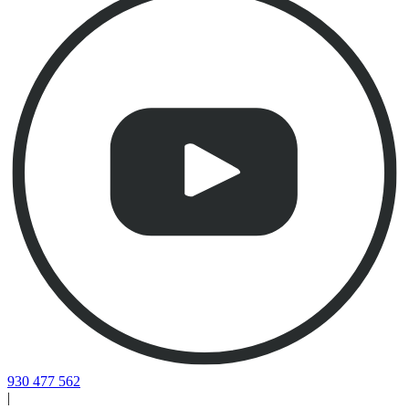
930 477 562
|