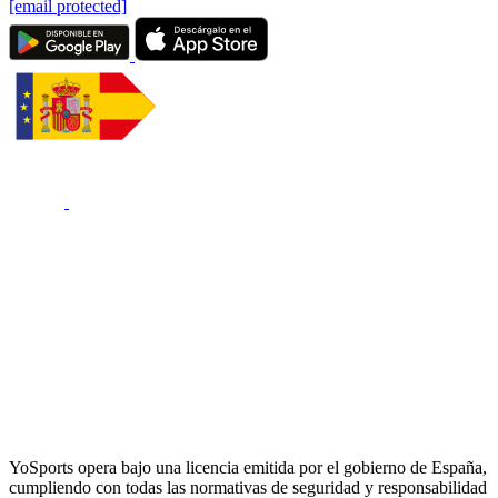
[email protected]
YoSports opera bajo una licencia emitida por el gobierno de España,
cumpliendo con todas las normativas de seguridad y responsabilidad