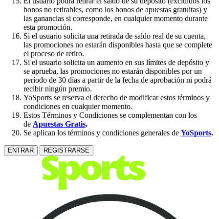
El usuario podrá retirar el saldo de su depósito (excluídos los
bonos no retirables, como los bonos de apuestas gratuitas) y
las ganancias si corresponde, en cualquier momento durante
esta promoción.
Si el usuario solicita una retirada de saldo real de su cuenta,
las promociones no estarán disponibles hasta que se complete
el proceso de retiro.
Si el usuario solicita un aumento en sus límites de depósito y
se aprueba, las promociones no estarán disponibles por un
período de 30 días a partir de la fecha de aprobación ni podrá
recibir ningún premio.
YoSports se reserva el derecho de modificar estos términos y
condiciones en cualquier momento.
Estos Términos y Condiciones se complementan con los
de
Apuestas Gratis
.
Se aplican los términos y condiciones generales de
YoSports
.
ENTRAR
REGISTRARSE