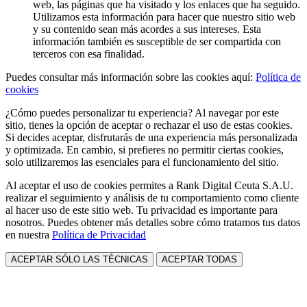
web, las páginas que ha visitado y los enlaces que ha seguido.
Utilizamos esta información para hacer que nuestro sitio web
y su contenido sean más acordes a sus intereses. Esta
información también es susceptible de ser compartida con
terceros con esa finalidad.
Puedes consultar más información sobre las cookies aquí:
Política de
cookies
¿Cómo puedes personalizar tu experiencia? Al navegar por este
sitio, tienes la opción de aceptar o rechazar el uso de estas cookies.
Si decides aceptar, disfrutarás de una experiencia más personalizada
y optimizada. En cambio, si prefieres no permitir ciertas cookies,
solo utilizaremos las esenciales para el funcionamiento del sitio.
Al aceptar el uso de cookies permites a Rank Digital Ceuta S.A.U.
realizar el seguimiento y análisis de tu comportamiento como cliente
al hacer uso de este sitio web. Tu privacidad es importante para
nosotros. Puedes obtener más detalles sobre cómo tratamos tus datos
en nuestra
Política de Privacidad
ACEPTAR SÓLO LAS TÉCNICAS
ACEPTAR TODAS