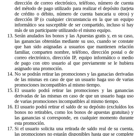
dirección de correo electrónico, teléfono, número de cuenta
del método de pago utilizado para realizar el depósito (tarjeta
de crédito o débito, número de cuenta bancaria u otros) y
dirección IP (o cualquier circunstancia en la que un equipo
informático sea susceptible de ser compartido, incluso si hay
más de un participante utilizando el mismo equipo.
Serán anulados los bonos y las Apuestas gratis y, en su caso,
las ganancias obtenidas mediante su uso, cuando se constate
que han sido asignadas a usuarios que mantienen relación
familiar, comparten nombre, teléfono, dirección postal o de
correo electrónico, dirección IP, equipo informático o medio
de pago con otro usuario al que previamente se le hubiera
asignado una promoción.
No se podrán retirar las promociones y las ganacias derivadas
de las mismas en caso de que un usuario haga uso de varias
promociones incompatibles al mismo tiempo.
El usuario podrá retirar las promociones y las ganancias
derivadas de las mismas en caso de que un usuario haga uso
de varias promociones incompatibles al mismo tiempo.
El usuario podrá retirar el saldo de su depósito (excluídos los
bonos no retirables, como los bonos de apuestas gratuitas) y
las ganancias si corresponde, en cualquier momento durante
esta promoción.
Si el usuario solicita una retirada de saldo real de su cuenta,
las promociones no estarán disponibles hasta que se complete