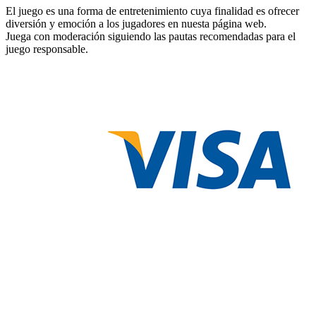
El juego es una forma de entretenimiento cuya finalidad es ofrecer
diversión y emoción a los jugadores en nuesta página web.
Juega con moderación siguiendo las pautas recomendadas para el
juego responsable.