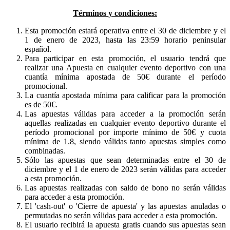
Términos y condiciones:
Esta promoción estará operativa entre el 30 de diciembre y el
1 de enero de 2023, hasta las 23:59 horario peninsular
español.
Para participar en esta promoción, el usuario tendrá que
realizar una Apuesta en cualquier evento deportivo con una
cuantía mínima apostada de 50€ durante el período
promocional.
La cuantía apostada mínima para calificar para la promoción
es de 50€.
Las apuestas válidas para acceder a la promoción serán
aquellas realizadas en cualquier evento deportivo durante el
período promocional por importe mínimo de 50€ y cuota
mínima de 1.8, siendo válidas tanto apuestas simples como
combinadas.
Sólo las apuestas que sean determinadas entre el 30 de
diciembre y el 1 de enero de 2023 serán válidas para acceder
a esta promoción.
Las apuestas realizadas con saldo de bono no serán válidas
para acceder a esta promoción.
El 'cash-out' o 'Cierre de apuesta' y las apuestas anuladas o
permutadas no serán válidas para acceder a esta promoción.
El usuario recibirá la apuesta gratis cuando sus apuestas sean