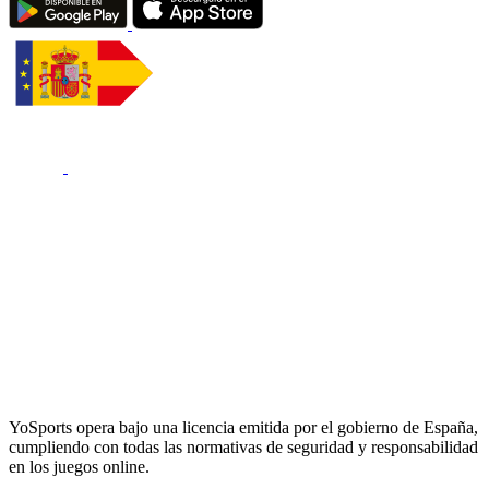
YoSports opera bajo una licencia emitida por el gobierno de España,
cumpliendo con todas las normativas de seguridad y responsabilidad
en los juegos online.