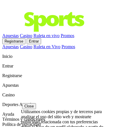
Apuestas
Casino
Ruleta en vivo
Promos
Registrarse
Entrar
Apuestas
Casino
Ruleta en Vivo
Promos
Inicio
Entrar
Registrarse
Apuestas
Casino
Deportes Actuales
Close
Utilizamos cookies propias y de terceros para
Ayuda
analizar el uso del sitio web y mostrarte
Términos y condiciones
publicidad relacionada con tus preferencias
Política de privacidad
sobre la base de un perfil elaborado a partir de