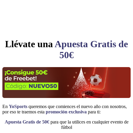
Llévate una
Apuesta Gratis de
50€
En
YoSports
queremos que comiences el nuevo año con nosotros,
por eso te traemos esta
promoción exclusiva
para ti:
Apuesta Gratis de 50€
para que la utilices en cualquier evento de
fútbol