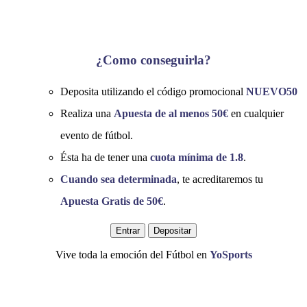
¿Como conseguirla?
Deposita utilizando el código promocional
NUEVO50
Realiza una
Apuesta de al menos 50€
en cualquier
evento de fútbol.
Ésta ha de tener una
cuota mínima de 1.8
.
Cuando sea determinada
, te acreditaremos tu
Apuesta Gratis de 50€
.
Entrar
Depositar
Vive toda la emoción del Fútbol en
YoSports