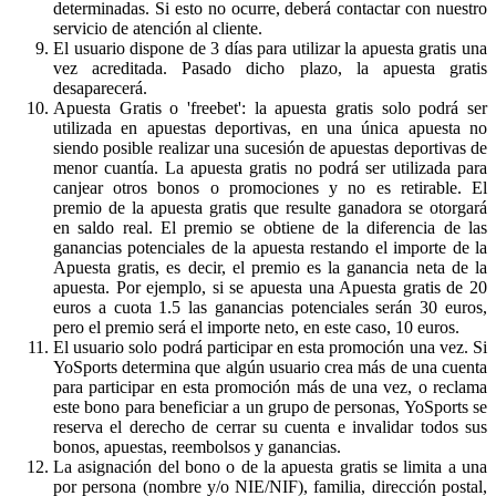
determinadas. Si esto no ocurre, deberá contactar con nuestro
servicio de atención al cliente.
El usuario dispone de 3 días para utilizar la apuesta gratis una
vez acreditada. Pasado dicho plazo, la apuesta gratis
desaparecerá.
Apuesta Gratis o 'freebet': la apuesta gratis solo podrá ser
utilizada en apuestas deportivas, en una única apuesta no
siendo posible realizar una sucesión de apuestas deportivas de
menor cuantía. La apuesta gratis no podrá ser utilizada para
canjear otros bonos o promociones y no es retirable. El
premio de la apuesta gratis que resulte ganadora se otorgará
en saldo real. El premio se obtiene de la diferencia de las
ganancias potenciales de la apuesta restando el importe de la
Apuesta gratis, es decir, el premio es la ganancia neta de la
apuesta. Por ejemplo, si se apuesta una Apuesta gratis de 20
euros a cuota 1.5 las ganancias potenciales serán 30 euros,
pero el premio será el importe neto, en este caso, 10 euros.
El usuario solo podrá participar en esta promoción una vez. Si
YoSports determina que algún usuario crea más de una cuenta
para participar en esta promoción más de una vez, o reclama
este bono para beneficiar a un grupo de personas, YoSports se
reserva el derecho de cerrar su cuenta e invalidar todos sus
bonos, apuestas, reembolsos y ganancias.
La asignación del bono o de la apuesta gratis se limita a una
por persona (nombre y/o NIE/NIF), familia, dirección postal,