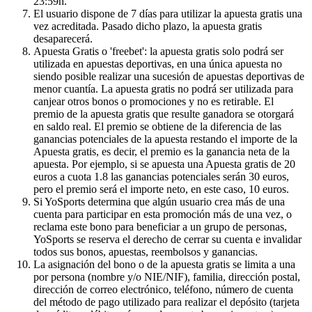
23:59h.
El usuario dispone de 7 días para utilizar la apuesta gratis una
vez acreditada. Pasado dicho plazo, la apuesta gratis
desaparecerá.
Apuesta Gratis o 'freebet': la apuesta gratis solo podrá ser
utilizada en apuestas deportivas, en una única apuesta no
siendo posible realizar una sucesión de apuestas deportivas de
menor cuantía. La apuesta gratis no podrá ser utilizada para
canjear otros bonos o promociones y no es retirable. El
premio de la apuesta gratis que resulte ganadora se otorgará
en saldo real. El premio se obtiene de la diferencia de las
ganancias potenciales de la apuesta restando el importe de la
Apuesta gratis, es decir, el premio es la ganancia neta de la
apuesta. Por ejemplo, si se apuesta una Apuesta gratis de 20
euros a cuota 1.8 las ganancias potenciales serán 30 euros,
pero el premio será el importe neto, en este caso, 10 euros.
Si YoSports determina que algún usuario crea más de una
cuenta para participar en esta promoción más de una vez, o
reclama este bono para beneficiar a un grupo de personas,
YoSports se reserva el derecho de cerrar su cuenta e invalidar
todos sus bonos, apuestas, reembolsos y ganancias.
La asignación del bono o de la apuesta gratis se limita a una
por persona (nombre y/o NIE/NIF), familia, dirección postal,
dirección de correo electrónico, teléfono, número de cuenta
del método de pago utilizado para realizar el depósito (tarjeta