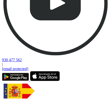
930 477 562
|
[email protected]