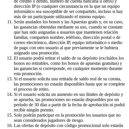
de crédito o débito, número de cuenta bancaria u otros) y
dirección IP (o cualquier circunstancia en la que un equipo
informático sea susceptible de ser compartido, incluso si hay
más de un participante utilizando el mismo equipo.
Serán anulados los bonos y las Apuestas gratis y, en su caso,
las ganancias obtenidas mediante su uso, cuando se constate
que han sido asignadas a usuarios que mantienen relación
familiar, comparten nombre, teléfono, dirección postal o de
correo electrónico, dirección IP, equipo informático o medio
de pago con otro usuario al que previamente se le hubiera
asignado una promoción.
El usuario podrá retirar el saldo de su depósito (excluídos los
bonos no retirables, como los bonos de apuestas gratuitas) y
las ganancias si corresponde, en cualquier momento durante
esta promoción.
Si el usuario solicita una retirada de saldo real de su cuenta,
las promociones no estarán disponibles hasta que se complete
el proceso de retiro.
Si el usuario solicita un aumento en sus límites de depósito y
se aprueba, las promociones no estarán disponibles por un
período de 30 días a partir de la fecha de aprobación ni podrá
recibir ningún premio.
Solo podrán participar en la promoción los usuarios que no
sean considerados jugadores de riesgo.
Las ofertas de depósito con código promocional solo estarán