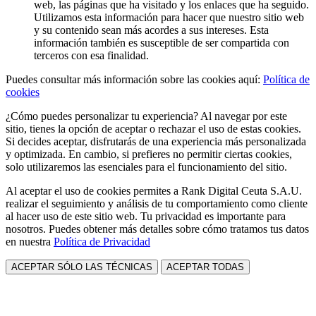
web, las páginas que ha visitado y los enlaces que ha seguido.
Utilizamos esta información para hacer que nuestro sitio web
y su contenido sean más acordes a sus intereses. Esta
información también es susceptible de ser compartida con
terceros con esa finalidad.
Puedes consultar más información sobre las cookies aquí:
Política de
cookies
¿Cómo puedes personalizar tu experiencia? Al navegar por este
sitio, tienes la opción de aceptar o rechazar el uso de estas cookies.
Si decides aceptar, disfrutarás de una experiencia más personalizada
y optimizada. En cambio, si prefieres no permitir ciertas cookies,
solo utilizaremos las esenciales para el funcionamiento del sitio.
Al aceptar el uso de cookies permites a Rank Digital Ceuta S.A.U.
realizar el seguimiento y análisis de tu comportamiento como cliente
al hacer uso de este sitio web. Tu privacidad es importante para
nosotros. Puedes obtener más detalles sobre cómo tratamos tus datos
en nuestra
Política de Privacidad
ACEPTAR SÓLO LAS TÉCNICAS
ACEPTAR TODAS