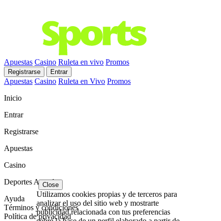
Apuestas
Casino
Ruleta en vivo
Promos
Registrarse
Entrar
Apuestas
Casino
Ruleta en Vivo
Promos
Inicio
Entrar
Registrarse
Apuestas
Casino
Deportes Actuales
Close
Utilizamos cookies propias y de terceros para
Ayuda
analizar el uso del sitio web y mostrarte
Términos y condiciones
publicidad relacionada con tus preferencias
Política de privacidad
sobre la base de un perfil elaborado a partir de