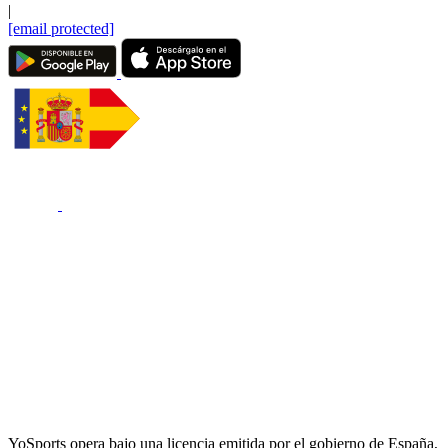
|
[email protected]
YoSports opera bajo una licencia emitida por el gobierno de España,