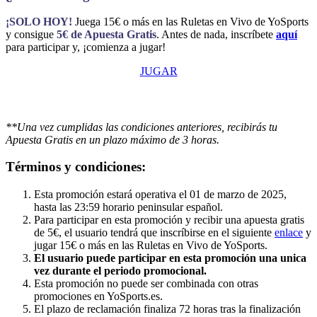
¡SOLO HOY!
Juega 15€ o más en las Ruletas en Vivo de YoSports
y consigue
5€ de Apuesta Gratis
. Antes de nada, inscríbete
aquí
para participar y, ¡comienza a jugar!
JUGAR
**Una vez cumplidas las condiciones anteriores, recibirás tu
Apuesta Gratis en un plazo máximo de 3 horas.
Términos y condiciones:
Esta promoción estará operativa el 01 de marzo de 2025,
hasta las 23:59 horario peninsular español.
Para participar en esta promoción y recibir una apuesta gratis
de 5€, el usuario tendrá que inscríbirse en el siguiente
enlace
y
jugar 15€ o más en las Ruletas en Vivo de YoSports.
El usuario puede participar en esta promoción una unica
vez durante el periodo promocional.
Esta promoción no puede ser combinada con otras
promociones en YoSports.es.
El plazo de reclamación finaliza 72 horas tras la finalización