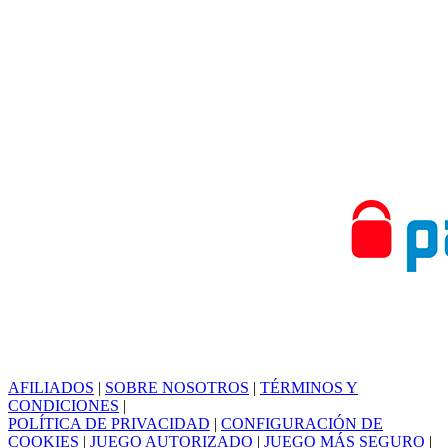
AFILIADOS
|
SOBRE NOSOTROS
|
TÉRMINOS Y
CONDICIONES
|
POLÍTICA DE PRIVACIDAD
|
CONFIGURACIÓN DE
COOKIES
|
JUEGO AUTORIZADO
|
JUEGO MÁS SEGURO
|