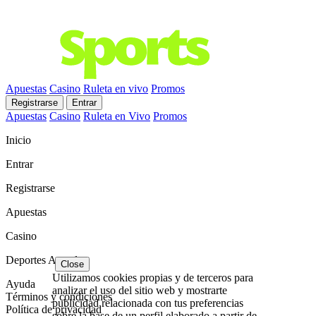
Apuestas
Casino
Ruleta en vivo
Promos
Registrarse
Entrar
Apuestas
Casino
Ruleta en Vivo
Promos
Inicio
Entrar
Registrarse
Apuestas
Casino
Deportes Actuales
Close
Utilizamos cookies propias y de terceros para
Ayuda
analizar el uso del sitio web y mostrarte
Términos y condiciones
publicidad relacionada con tus preferencias
Política de privacidad
sobre la base de un perfil elaborado a partir de