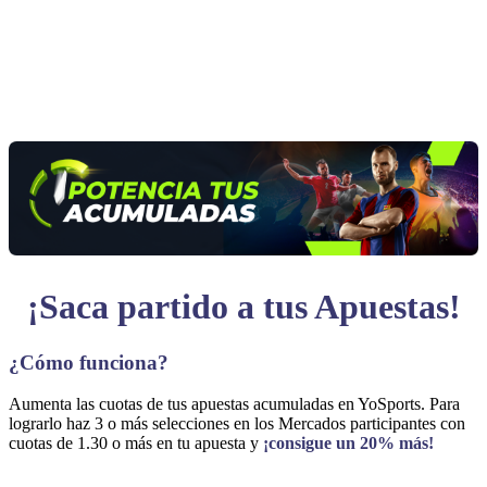
¡Saca partido a tus Apuestas!
¿Cómo funciona?
Aumenta las cuotas de tus apuestas acumuladas en YoSports. Para
lograrlo haz 3 o más selecciones en los Mercados participantes con
cuotas de 1.30 o más en tu apuesta y
¡consigue un 20% más!