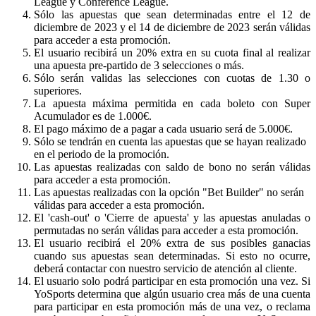
League y Conference League.
Sólo las apuestas que sean determinadas entre el 12 de
diciembre de 2023 y el 14 de diciembre de 2023 serán válidas
para acceder a esta promoción.
El usuario recibirá un 20% extra en su cuota final al realizar
una apuesta pre-partido de 3 selecciones o más.
Sólo serán validas las selecciones con cuotas de 1.30 o
superiores.
La apuesta máxima permitida en cada boleto con Super
Acumulador es de 1.000€.
El pago máximo de a pagar a cada usuario será de 5.000€.
Sólo se tendrán en cuenta las apuestas que se hayan realizado
en el periodo de la promoción.
Las apuestas realizadas con saldo de bono no serán válidas
para acceder a esta promoción.
Las apuestas realizadas con la opción "Bet Builder" no serán
válidas para acceder a esta promoción.
El 'cash-out' o 'Cierre de apuesta' y las apuestas anuladas o
permutadas no serán válidas para acceder a esta promoción.
El usuario recibirá el 20% extra de sus posibles ganacias
cuando sus apuestas sean determinadas. Si esto no ocurre,
deberá contactar con nuestro servicio de atención al cliente.
El usuario solo podrá participar en esta promoción una vez. Si
YoSports determina que algún usuario crea más de una cuenta
para participar en esta promoción más de una vez, o reclama