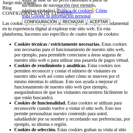
Juego más seguro
tus hábitos de navegación (por ejemplo,
Blog
páginas visitadas).
Política de cookies
|
Cómo
CONFIGURACIÓN DE COOKIES
trata Google tu información personal
CONFIGURACIÓN
RECHAZAR
ACEPTAR
Las cookies y tecnologías afines desempeñan un papel fundamental
en tu experiencia digital al explorar este sitio web. En esta
plataforma, hacemos uso específico de cuatro tipos de cookies:
Cookies técnicas / estrictamente necesarias.
Estas cookies
son necesarias para el funcionamiento de nuestro sitio web,
por ejemplo, para permitirle conectarse a áreas seguras de
nuestro sitio web o para utilizar una pasarela de pagos virtual.
Cookies de rendimiento y analíticas.
Estas cookies nos
permiten reconocer y contar el número de visitantes en
nuestro sitio web así como saber cómo se mueven por el
mismo mientras lo utilizan. Esto nos ayuda a mejorar el
funcionamiento de nuestro sitio web (por ejemplo,
asegurándonos de que los visitantes encuentren fácilmente lo
que están buscando).
Cookies de funcionalidad.
Estas cookies se utilizan para
reconocerle cuando vuelve a visitar el sitio web. Esto nos
permite personalizar nuestro contenido para usted,
saludándole por su nombre y recordando sus preferencias, por
ejemplo, su idioma o región.
Cookies de selección.
Estas cookies graban su visita al sitio