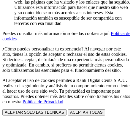
web, las páginas que ha visitado y los enlaces que ha seguido.
Utilizamos esta información para hacer que nuestro sitio web
y su contenido sean más acordes a sus intereses. Esta
información también es susceptible de ser compartida con
terceros con esa finalidad.
Puedes consultar más información sobre las cookies aquí:
Política de
cookies
¿Cómo puedes personalizar tu experiencia? Al navegar por este
sitio, tienes la opción de aceptar o rechazar el uso de estas cookies.
Si decides aceptar, disfrutarás de una experiencia más personalizada
y optimizada. En cambio, si prefieres no permitir ciertas cookies,
solo utilizaremos las esenciales para el funcionamiento del sitio.
Al aceptar el uso de cookies permites a Rank Digital Ceuta S.A.U.
realizar el seguimiento y análisis de tu comportamiento como cliente
al hacer uso de este sitio web. Tu privacidad es importante para
nosotros. Puedes obtener más detalles sobre cómo tratamos tus datos
en nuestra
Política de Privacidad
ACEPTAR SÓLO LAS TÉCNICAS
ACEPTAR TODAS