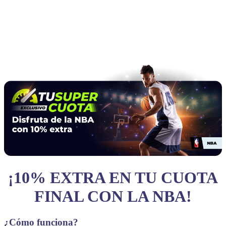
¡10% EXTRA EN TU CUOTA
FINAL CON LA NBA!
¿Cómo funciona?