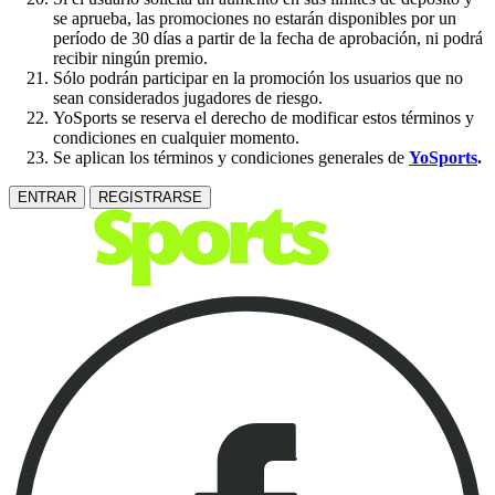
se aprueba, las promociones no estarán disponibles por un
período de 30 días a partir de la fecha de aprobación, ni podrá
recibir ningún premio.
Sólo podrán participar en la promoción los usuarios que no
sean considerados jugadores de riesgo.
YoSports se reserva el derecho de modificar estos términos y
condiciones en cualquier momento.
Se aplican los términos y condiciones generales de
YoSports
.
ENTRAR
REGISTRARSE