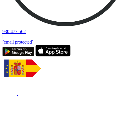
930 477 562
|
[email protected]