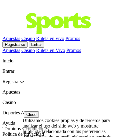
Apuestas
Casino
Ruleta en vivo
Promos
Registrarse
Entrar
Apuestas
Casino
Ruleta en Vivo
Promos
Inicio
Entrar
Registrarse
Apuestas
Casino
Deportes Actuales
Close
Utilizamos cookies propias y de terceros para
Ayuda
analizar el uso del sitio web y mostrarte
Términos y condiciones
publicidad relacionada con tus preferencias
Política de privacidad
sobre la base de un perfil elaborado a partir de