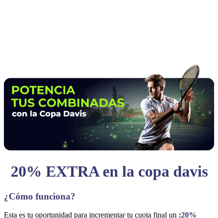
20% EXTRA en la copa davis
¿Cómo funciona?
Esta es tu oportunidad para incrementar tu cuota final
un
¡20%