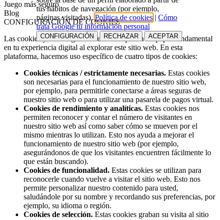
Juego más seguro
tus hábitos de navegación (por ejemplo,
Blog
páginas visitadas).
Política de cookies
|
Cómo
CONFIGURACIÓN DE COOKIES
trata Google tu información personal
CONFIGURACIÓN
RECHAZAR
ACEPTAR
Las cookies y tecnologías afines desempeñan un papel fundamental
en tu experiencia digital al explorar este sitio web. En esta
plataforma, hacemos uso específico de cuatro tipos de cookies:
Cookies técnicas / estrictamente necesarias.
Estas cookies
son necesarias para el funcionamiento de nuestro sitio web,
por ejemplo, para permitirle conectarse a áreas seguras de
nuestro sitio web o para utilizar una pasarela de pagos virtual.
Cookies de rendimiento y analíticas.
Estas cookies nos
permiten reconocer y contar el número de visitantes en
nuestro sitio web así como saber cómo se mueven por el
mismo mientras lo utilizan. Esto nos ayuda a mejorar el
funcionamiento de nuestro sitio web (por ejemplo,
asegurándonos de que los visitantes encuentren fácilmente lo
que están buscando).
Cookies de funcionalidad.
Estas cookies se utilizan para
reconocerle cuando vuelve a visitar el sitio web. Esto nos
permite personalizar nuestro contenido para usted,
saludándole por su nombre y recordando sus preferencias, por
ejemplo, su idioma o región.
Cookies de selección.
Estas cookies graban su visita al sitio