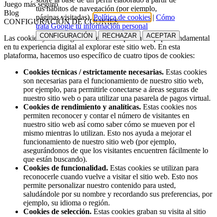
Juego más seguro
tus hábitos de navegación (por ejemplo,
Blog
páginas visitadas).
Política de cookies
|
Cómo
CONFIGURACIÓN DE COOKIES
trata Google tu información personal
CONFIGURACIÓN
RECHAZAR
ACEPTAR
Las cookies y tecnologías afines desempeñan un papel fundamental
en tu experiencia digital al explorar este sitio web. En esta
plataforma, hacemos uso específico de cuatro tipos de cookies:
Cookies técnicas / estrictamente necesarias.
Estas cookies
son necesarias para el funcionamiento de nuestro sitio web,
por ejemplo, para permitirle conectarse a áreas seguras de
nuestro sitio web o para utilizar una pasarela de pagos virtual.
Cookies de rendimiento y analíticas.
Estas cookies nos
permiten reconocer y contar el número de visitantes en
nuestro sitio web así como saber cómo se mueven por el
mismo mientras lo utilizan. Esto nos ayuda a mejorar el
funcionamiento de nuestro sitio web (por ejemplo,
asegurándonos de que los visitantes encuentren fácilmente lo
que están buscando).
Cookies de funcionalidad.
Estas cookies se utilizan para
reconocerle cuando vuelve a visitar el sitio web. Esto nos
permite personalizar nuestro contenido para usted,
saludándole por su nombre y recordando sus preferencias, por
ejemplo, su idioma o región.
Cookies de selección.
Estas cookies graban su visita al sitio