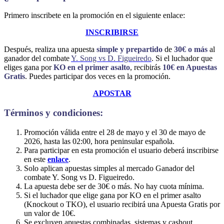
Primero inscribete en la promoción en el siguiente enlace:
INSCRIBIRSE
Después, realiza una apuesta
simple y prepartido
de
30€ o más
al
ganador del combate
Y. Song vs D. Figueiredo
. Si el luchador que
eliges gana por
KO en el primer asalto
, recibirás
10€ en Apuestas
Gratis
. Puedes participar dos veces en la promoción.
APOSTAR
Términos y condiciones:
Promoción válida entre el 28 de mayo y el 30 de mayo de
2026, hasta las 02:00, hora peninsular española.
Para participar en esta promoción el usuario deberá inscribirse
en este
enlace
.
Solo aplican apuestas simples al mercado Ganador del
combate Y. Song vs D. Figueiredo.
La apuesta debe ser de 30€ o más. No hay cuota mínima.
Si el luchador que elige gana por KO en el primer asalto
(Knockout o TKO), el usuario recibirá una Apuesta Gratis por
un valor de 10€.
Se excluyen apuestas combinadas, sistemas y cashout.