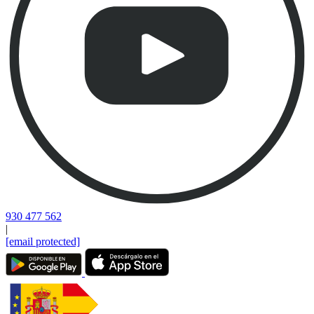
930 477 562
|
[email protected]