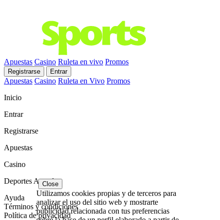
Apuestas
Casino
Ruleta en vivo
Promos
Registrarse
Entrar
Apuestas
Casino
Ruleta en Vivo
Promos
Inicio
Entrar
Registrarse
Apuestas
Casino
Deportes Actuales
Close
Utilizamos cookies propias y de terceros para
Ayuda
analizar el uso del sitio web y mostrarte
Términos y condiciones
publicidad relacionada con tus preferencias
Política de privacidad
sobre la base de un perfil elaborado a partir de