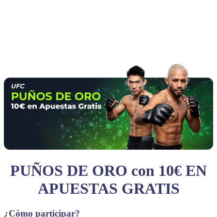
PUÑOS DE ORO con 10€ EN
APUESTAS GRATIS
¿Cómo participar?