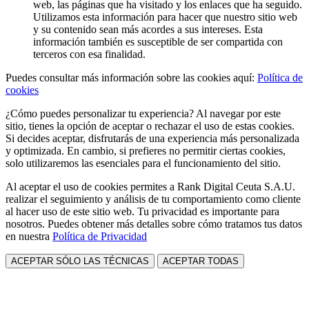
web, las páginas que ha visitado y los enlaces que ha seguido.
Utilizamos esta información para hacer que nuestro sitio web
y su contenido sean más acordes a sus intereses. Esta
información también es susceptible de ser compartida con
terceros con esa finalidad.
Puedes consultar más información sobre las cookies aquí:
Política de
cookies
¿Cómo puedes personalizar tu experiencia? Al navegar por este
sitio, tienes la opción de aceptar o rechazar el uso de estas cookies.
Si decides aceptar, disfrutarás de una experiencia más personalizada
y optimizada. En cambio, si prefieres no permitir ciertas cookies,
solo utilizaremos las esenciales para el funcionamiento del sitio.
Al aceptar el uso de cookies permites a Rank Digital Ceuta S.A.U.
realizar el seguimiento y análisis de tu comportamiento como cliente
al hacer uso de este sitio web. Tu privacidad es importante para
nosotros. Puedes obtener más detalles sobre cómo tratamos tus datos
en nuestra
Política de Privacidad
ACEPTAR SÓLO LAS TÉCNICAS
ACEPTAR TODAS