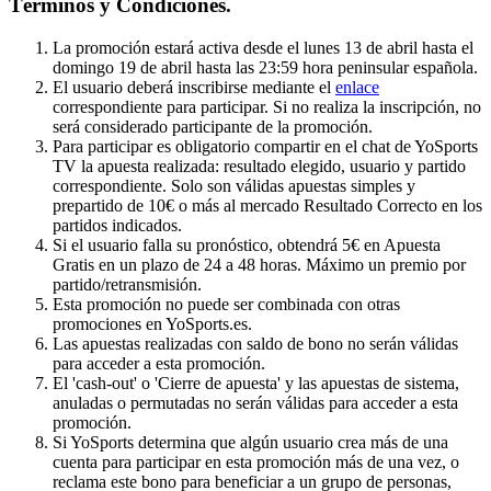
Términos y Condiciones.
La promoción estará activa desde el lunes 13 de abril hasta el
domingo 19 de abril hasta las 23:59 hora peninsular española.
El usuario deberá inscribirse mediante el
enlace
correspondiente para participar. Si no realiza la inscripción, no
será considerado participante de la promoción.
Para participar es obligatorio compartir en el chat de YoSports
TV la apuesta realizada: resultado elegido, usuario y partido
correspondiente. Solo son válidas apuestas simples y
prepartido de 10€ o más al mercado Resultado Correcto en los
partidos indicados.
Si el usuario falla su pronóstico, obtendrá 5€ en Apuesta
Gratis en un plazo de 24 a 48 horas. Máximo un premio por
partido/retransmisión.
Esta promoción no puede ser combinada con otras
promociones en YoSports.es.
Las apuestas realizadas con saldo de bono no serán válidas
para acceder a esta promoción.
El 'cash-out' o 'Cierre de apuesta' y las apuestas de sistema,
anuladas o permutadas no serán válidas para acceder a esta
promoción.
Si YoSports determina que algún usuario crea más de una
cuenta para participar en esta promoción más de una vez, o
reclama este bono para beneficiar a un grupo de personas,