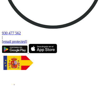
930 477 562
|
[email protected]