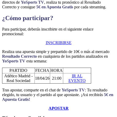
directos de
YoSports TV
, realiza tu pronóstico al Resultado
Correcto y consigue
5€ en Apuesta Gratis
por cada streaming.
¿Cómo participar?
Para participar, deberás inscribirte en el siguiente enlace
promocional:
INSCRIBIRSE
Realiza una apuesta simple y prepartido de 10€ o más al mercado
Resultado Correcto
en cualquiera de los partidos analizados en
YoSports TV
esta semana:
PARTIDO
FECHA
HORA
Atlético Madrid -
IR AL
18/04/26
21:00
Real Sociedad
EVENTO
Tras apostar, comparte en el chat de
YoSports TV
: Tu resultado
elegido, tu usuario y el partido al que apostaste. ¡Asi recibirás
5€ en
Apuesta Gratis!
APOSTAR