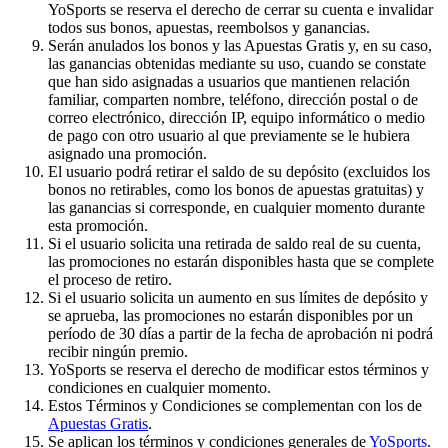
YoSports se reserva el derecho de cerrar su cuenta e invalidar
todos sus bonos, apuestas, reembolsos y ganancias.
Serán anulados los bonos y las Apuestas Gratis y, en su caso,
las ganancias obtenidas mediante su uso, cuando se constate
que han sido asignadas a usuarios que mantienen relación
familiar, comparten nombre, teléfono, dirección postal o de
correo electrónico, dirección IP, equipo informático o medio
de pago con otro usuario al que previamente se le hubiera
asignado una promoción.
El usuario podrá retirar el saldo de su depósito (excluidos los
bonos no retirables, como los bonos de apuestas gratuitas) y
las ganancias si corresponde, en cualquier momento durante
esta promoción.
Si el usuario solicita una retirada de saldo real de su cuenta,
las promociones no estarán disponibles hasta que se complete
el proceso de retiro.
Si el usuario solicita un aumento en sus límites de depósito y
se aprueba, las promociones no estarán disponibles por un
período de 30 días a partir de la fecha de aprobación ni podrá
recibir ningún premio.
YoSports se reserva el derecho de modificar estos términos y
condiciones en cualquier momento.
Estos Términos y Condiciones se complementan con los de
Apuestas Gratis
.
Se aplican los términos y condiciones generales de
YoSports
.