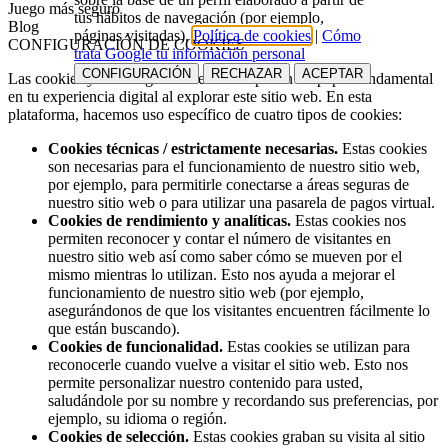
Juego más seguro
tus hábitos de navegación (por ejemplo,
Blog
páginas visitadas).
Política de cookies
|
Cómo
CONFIGURACIÓN DE COOKIES
trata Google tu información personal
CONFIGURACIÓN
RECHAZAR
ACEPTAR
Las cookies y tecnologías afines desempeñan un papel fundamental
en tu experiencia digital al explorar este sitio web. En esta
plataforma, hacemos uso específico de cuatro tipos de cookies:
Cookies técnicas / estrictamente necesarias.
Estas cookies
son necesarias para el funcionamiento de nuestro sitio web,
por ejemplo, para permitirle conectarse a áreas seguras de
nuestro sitio web o para utilizar una pasarela de pagos virtual.
Cookies de rendimiento y analíticas.
Estas cookies nos
permiten reconocer y contar el número de visitantes en
nuestro sitio web así como saber cómo se mueven por el
mismo mientras lo utilizan. Esto nos ayuda a mejorar el
funcionamiento de nuestro sitio web (por ejemplo,
asegurándonos de que los visitantes encuentren fácilmente lo
que están buscando).
Cookies de funcionalidad.
Estas cookies se utilizan para
reconocerle cuando vuelve a visitar el sitio web. Esto nos
permite personalizar nuestro contenido para usted,
saludándole por su nombre y recordando sus preferencias, por
ejemplo, su idioma o región.
Cookies de selección.
Estas cookies graban su visita al sitio