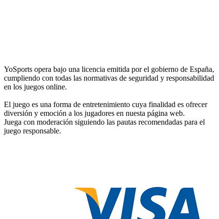
YoSports opera bajo una licencia emitida por el gobierno de España,
cumpliendo con todas las normativas de seguridad y responsabilidad
en los juegos online.
El juego es una forma de entretenimiento cuya finalidad es ofrecer
diversión y emoción a los jugadores en nuesta página web.
Juega con moderación siguiendo las pautas recomendadas para el
juego responsable.