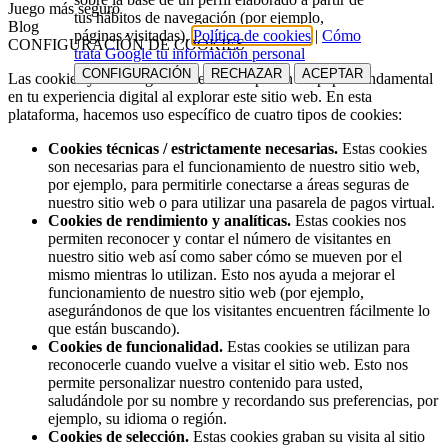
Juego más seguro
tus hábitos de navegación (por ejemplo,
Blog
páginas visitadas).
Política de cookies
|
Cómo
CONFIGURACIÓN DE COOKIES
trata Google tu información personal
CONFIGURACIÓN
RECHAZAR
ACEPTAR
Las cookies y tecnologías afines desempeñan un papel fundamental
en tu experiencia digital al explorar este sitio web. En esta
plataforma, hacemos uso específico de cuatro tipos de cookies:
Cookies técnicas / estrictamente necesarias.
Estas cookies
son necesarias para el funcionamiento de nuestro sitio web,
por ejemplo, para permitirle conectarse a áreas seguras de
nuestro sitio web o para utilizar una pasarela de pagos virtual.
Cookies de rendimiento y analíticas.
Estas cookies nos
permiten reconocer y contar el número de visitantes en
nuestro sitio web así como saber cómo se mueven por el
mismo mientras lo utilizan. Esto nos ayuda a mejorar el
funcionamiento de nuestro sitio web (por ejemplo,
asegurándonos de que los visitantes encuentren fácilmente lo
que están buscando).
Cookies de funcionalidad.
Estas cookies se utilizan para
reconocerle cuando vuelve a visitar el sitio web. Esto nos
permite personalizar nuestro contenido para usted,
saludándole por su nombre y recordando sus preferencias, por
ejemplo, su idioma o región.
Cookies de selección.
Estas cookies graban su visita al sitio