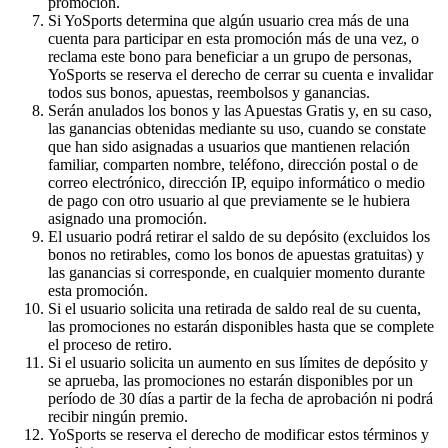
promoción.
Si YoSports determina que algún usuario crea más de una
cuenta para participar en esta promoción más de una vez, o
reclama este bono para beneficiar a un grupo de personas,
YoSports se reserva el derecho de cerrar su cuenta e invalidar
todos sus bonos, apuestas, reembolsos y ganancias.
Serán anulados los bonos y las Apuestas Gratis y, en su caso,
las ganancias obtenidas mediante su uso, cuando se constate
que han sido asignadas a usuarios que mantienen relación
familiar, comparten nombre, teléfono, dirección postal o de
correo electrónico, dirección IP, equipo informático o medio
de pago con otro usuario al que previamente se le hubiera
asignado una promoción.
El usuario podrá retirar el saldo de su depósito (excluidos los
bonos no retirables, como los bonos de apuestas gratuitas) y
las ganancias si corresponde, en cualquier momento durante
esta promoción.
Si el usuario solicita una retirada de saldo real de su cuenta,
las promociones no estarán disponibles hasta que se complete
el proceso de retiro.
Si el usuario solicita un aumento en sus límites de depósito y
se aprueba, las promociones no estarán disponibles por un
período de 30 días a partir de la fecha de aprobación ni podrá
recibir ningún premio.
YoSports se reserva el derecho de modificar estos términos y