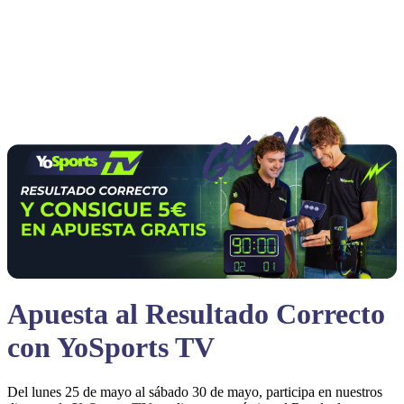
Apuesta al Resultado Correcto
con YoSports TV
Del lunes 25 de mayo al sábado 30 de mayo, participa en nuestros