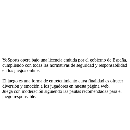
YoSports opera bajo una licencia emitida por el gobierno de España,
cumpliendo con todas las normativas de seguridad y responsabilidad
en los juegos online.
El juego es una forma de entretenimiento cuya finalidad es ofrecer
diversión y emoción a los jugadores en nuesta página web.
Juega con moderación siguiendo las pautas recomendadas para el
juego responsable.