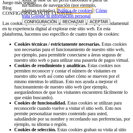
Juego más seguro
tus hábitos de navegación (por ejemplo,
Blog
páginas visitadas).
Política de cookies
|
Cómo
CONFIGURACIÓN DE COOKIES
trata Google tu información personal
CONFIGURACIÓN
RECHAZAR
ACEPTAR
Las cookies y tecnologías afines desempeñan un papel fundamental
en tu experiencia digital al explorar este sitio web. En esta
plataforma, hacemos uso específico de cuatro tipos de cookies:
Cookies técnicas / estrictamente necesarias.
Estas cookies
son necesarias para el funcionamiento de nuestro sitio web,
por ejemplo, para permitirle conectarse a áreas seguras de
nuestro sitio web o para utilizar una pasarela de pagos virtual.
Cookies de rendimiento y analíticas.
Estas cookies nos
permiten reconocer y contar el número de visitantes en
nuestro sitio web así como saber cómo se mueven por el
mismo mientras lo utilizan. Esto nos ayuda a mejorar el
funcionamiento de nuestro sitio web (por ejemplo,
asegurándonos de que los visitantes encuentren fácilmente lo
que están buscando).
Cookies de funcionalidad.
Estas cookies se utilizan para
reconocerle cuando vuelve a visitar el sitio web. Esto nos
permite personalizar nuestro contenido para usted,
saludándole por su nombre y recordando sus preferencias, por
ejemplo, su idioma o región.
Cookies de selección.
Estas cookies graban su visita al sitio