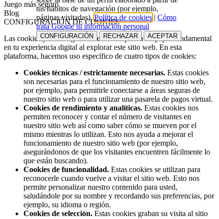
Juego más seguro
tus hábitos de navegación (por ejemplo,
Blog
páginas visitadas).
Política de cookies
|
Cómo
CONFIGURACIÓN DE COOKIES
trata Google tu información personal
CONFIGURACIÓN
RECHAZAR
ACEPTAR
Las cookies y tecnologías afines desempeñan un papel fundamental
en tu experiencia digital al explorar este sitio web. En esta
plataforma, hacemos uso específico de cuatro tipos de cookies:
Cookies técnicas / estrictamente necesarias.
Estas cookies
son necesarias para el funcionamiento de nuestro sitio web,
por ejemplo, para permitirle conectarse a áreas seguras de
nuestro sitio web o para utilizar una pasarela de pagos virtual.
Cookies de rendimiento y analíticas.
Estas cookies nos
permiten reconocer y contar el número de visitantes en
nuestro sitio web así como saber cómo se mueven por el
mismo mientras lo utilizan. Esto nos ayuda a mejorar el
funcionamiento de nuestro sitio web (por ejemplo,
asegurándonos de que los visitantes encuentren fácilmente lo
que están buscando).
Cookies de funcionalidad.
Estas cookies se utilizan para
reconocerle cuando vuelve a visitar el sitio web. Esto nos
permite personalizar nuestro contenido para usted,
saludándole por su nombre y recordando sus preferencias, por
ejemplo, su idioma o región.
Cookies de selección.
Estas cookies graban su visita al sitio