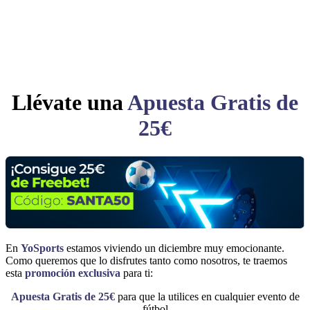
Llévate una
Apuesta Gratis de
25€
En
YoSports
estamos viviendo un diciembre muy emocionante.
Como queremos que lo disfrutes tanto como nosotros, te traemos
esta
promoción exclusiva
para ti:
Apuesta Gratis de 25€
para que la utilices en cualquier evento de
fútbol