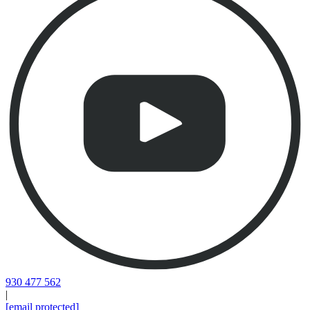
930 477 562
|
[email protected]