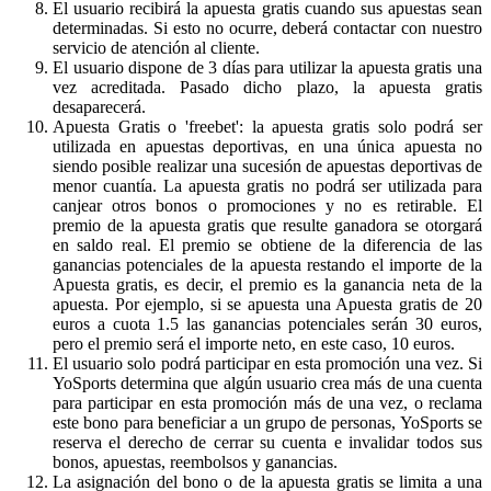
El usuario recibirá la apuesta gratis cuando sus apuestas sean
determinadas. Si esto no ocurre, deberá contactar con nuestro
servicio de atención al cliente.
El usuario dispone de 3 días para utilizar la apuesta gratis una
vez acreditada. Pasado dicho plazo, la apuesta gratis
desaparecerá.
Apuesta Gratis o 'freebet': la apuesta gratis solo podrá ser
utilizada en apuestas deportivas, en una única apuesta no
siendo posible realizar una sucesión de apuestas deportivas de
menor cuantía. La apuesta gratis no podrá ser utilizada para
canjear otros bonos o promociones y no es retirable. El
premio de la apuesta gratis que resulte ganadora se otorgará
en saldo real. El premio se obtiene de la diferencia de las
ganancias potenciales de la apuesta restando el importe de la
Apuesta gratis, es decir, el premio es la ganancia neta de la
apuesta. Por ejemplo, si se apuesta una Apuesta gratis de 20
euros a cuota 1.5 las ganancias potenciales serán 30 euros,
pero el premio será el importe neto, en este caso, 10 euros.
El usuario solo podrá participar en esta promoción una vez. Si
YoSports determina que algún usuario crea más de una cuenta
para participar en esta promoción más de una vez, o reclama
este bono para beneficiar a un grupo de personas, YoSports se
reserva el derecho de cerrar su cuenta e invalidar todos sus
bonos, apuestas, reembolsos y ganancias.
La asignación del bono o de la apuesta gratis se limita a una