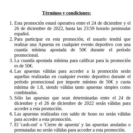
Términos y condiciones:
Esta promoción estará operativa entre el 24 de diciembre y el
26 de diciembre de 2022, hasta las 23:59 horario peninsular
español.
Para participar en esta promoción, el usuario tendrá que
realizar una Apuesta en cualquier evento deportivo con una
cuantía mínima apostada de 50€ durante el período
promocional.
La cuantía apostada mínima para calificar para la promoción
es de 50€.
Las apuestas válidas para acceder a la promoción serán
aquellas realizadas en cualquier evento deportivo durante el
período promocional por importe mínimo de 50€ y cuota
mínima de 1.8, siendo válidas tanto apuestas simples como
combinadas.
Sólo las apuestas que sean determinadas entre el 24 de
diciembre y el 26 de diciembre de 2022 serán válidas para
acceder a esta promoción.
Las apuestas realizadas con saldo de bono no serán válidas
para acceder a esta promoción.
El 'cash-out' o 'Cierre de apuesta' y las apuestas anuladas o
permutadas no serán válidas para acceder a esta promoción.