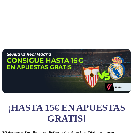
¡HASTA 15€ EN APUESTAS
GRATIS!
Viajamos a Sevilla para disfrutar del Sánchez-Pizjuán y este