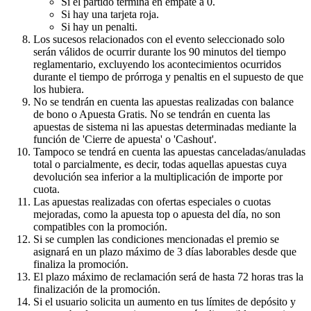
Si el partido termina en empate a 0.
Si hay una tarjeta roja.
Si hay un penalti.
Los sucesos relacionados con el evento seleccionado solo
serán válidos de ocurrir durante los 90 minutos del tiempo
reglamentario, excluyendo los acontecimientos ocurridos
durante el tiempo de prórroga y penaltis en el supuesto de que
los hubiera.
No se tendrán en cuenta las apuestas realizadas con balance
de bono o Apuesta Gratis. No se tendrán en cuenta las
apuestas de sistema ni las apuestas determinadas mediante la
función de 'Cierre de apuesta' o 'Cashout'.
Tampoco se tendrá en cuenta las apuestas canceladas/anuladas
total o parcialmente, es decir, todas aquellas apuestas cuya
devolución sea inferior a la multiplicación de importe por
cuota.
Las apuestas realizadas con ofertas especiales o cuotas
mejoradas, como la apuesta top o apuesta del día, no son
compatibles con la promoción.
Si se cumplen las condiciones mencionadas el premio se
asignará en un plazo máximo de 3 días laborables desde que
finaliza la promoción.
El plazo máximo de reclamación será de hasta 72 horas tras la
finalización de la promoción.
Si el usuario solicita un aumento en tus límites de depósito y