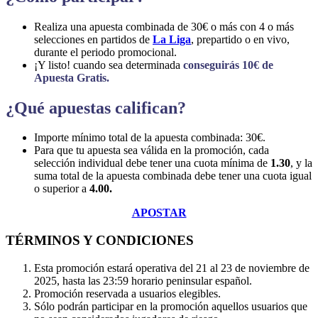
Realiza una apuesta combinada de 30€ o más con 4 o más
selecciones en partidos de
La Liga
, prepartido o en vivo,
durante el periodo promocional.
¡Y listo! cuando sea determinada
conseguirás 10€ de
Apuesta Gratis.
¿Qué apuestas califican?
Importe mínimo total de la apuesta combinada: 30€.
Para que tu apuesta sea válida en la promoción, cada
selección individual debe tener una cuota mínima de
1.30
, y la
suma total de la apuesta combinada debe tener una cuota igual
o superior a
4.00.
APOSTAR
TÉRMINOS Y CONDICIONES
Esta promoción estará operativa del 21 al 23 de noviembre de
2025, hasta las 23:59 horario peninsular español.
Promoción reservada a usuarios elegibles.
Sólo podrán participar en la promoción aquellos usuarios que