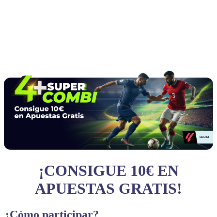
¡CONSIGUE 10€ EN
APUESTAS GRATIS!
¿Cómo participar?