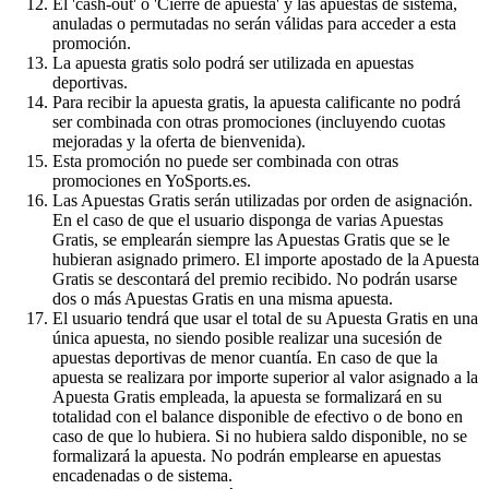
El 'cash-out' o 'Cierre de apuesta' y las apuestas de sistema,
anuladas o permutadas no serán válidas para acceder a esta
promoción.
La apuesta gratis solo podrá ser utilizada en apuestas
deportivas.
Para recibir la apuesta gratis, la apuesta calificante no podrá
ser combinada con otras promociones (incluyendo cuotas
mejoradas y la oferta de bienvenida).
Esta promoción no puede ser combinada con otras
promociones en YoSports.es.
Las Apuestas Gratis serán utilizadas por orden de asignación.
En el caso de que el usuario disponga de varias Apuestas
Gratis, se emplearán siempre las Apuestas Gratis que se le
hubieran asignado primero. El importe apostado de la Apuesta
Gratis se descontará del premio recibido. No podrán usarse
dos o más Apuestas Gratis en una misma apuesta.
El usuario tendrá que usar el total de su Apuesta Gratis en una
única apuesta, no siendo posible realizar una sucesión de
apuestas deportivas de menor cuantía. En caso de que la
apuesta se realizara por importe superior al valor asignado a la
Apuesta Gratis empleada, la apuesta se formalizará en su
totalidad con el balance disponible de efectivo o de bono en
caso de que lo hubiera. Si no hubiera saldo disponible, no se
formalizará la apuesta. No podrán emplearse en apuestas
encadenadas o de sistema.