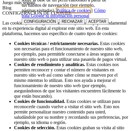
Juego más seguro
tus hábitos de navegación (por ejemplo,
Blog
páginas visitadas).
Política de cookies
|
Cómo
CONFIGURACIÓN DE COOKIES
trata Google tu información personal
CONFIGURACIÓN
RECHAZAR
ACEPTAR
Las cookies y tecnologías afines desempeñan un papel fundamental
en tu experiencia digital al explorar este sitio web. En esta
plataforma, hacemos uso específico de cuatro tipos de cookies:
Cookies técnicas / estrictamente necesarias.
Estas cookies
son necesarias para el funcionamiento de nuestro sitio web,
por ejemplo, para permitirle conectarse a áreas seguras de
nuestro sitio web o para utilizar una pasarela de pagos virtual.
Cookies de rendimiento y analíticas.
Estas cookies nos
permiten reconocer y contar el número de visitantes en
nuestro sitio web así como saber cómo se mueven por el
mismo mientras lo utilizan. Esto nos ayuda a mejorar el
funcionamiento de nuestro sitio web (por ejemplo,
asegurándonos de que los visitantes encuentren fácilmente lo
que están buscando).
Cookies de funcionalidad.
Estas cookies se utilizan para
reconocerle cuando vuelve a visitar el sitio web. Esto nos
permite personalizar nuestro contenido para usted,
saludándole por su nombre y recordando sus preferencias, por
ejemplo, su idioma o región.
Cookies de selección.
Estas cookies graban su visita al sitio