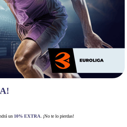
A!
endrá un
10% EXTRA
. ¡No te lo pierdas!