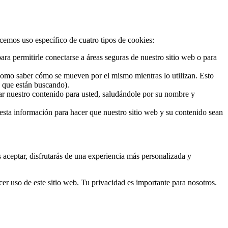
acemos uso específico de cuatro tipos de cookies:
ra permitirle conectarse a áreas seguras de nuestro sitio web o para
 como saber cómo se mueven por el mismo mientras lo utilizan. Esto
o que están buscando).
zar nuestro contenido para usted, saludándole por su nombre y
s esta información para hacer que nuestro sitio web y su contenido sean
s aceptar, disfrutarás de una experiencia más personalizada y
er uso de este sitio web. Tu privacidad es importante para nosotros.