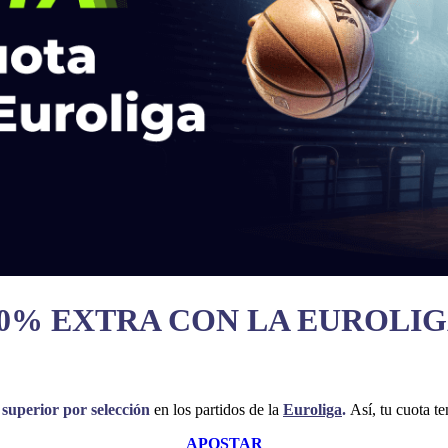
10% EXTRA CON LA EUROLIG
 superior por selección
en los partidos de la
Euroliga
.
Así, tu
cuota t
APOSTAR