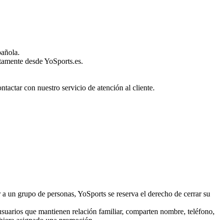
pañola.
ctamente desde YoSports.es.
ntactar con nuestro servicio de atención al cliente.
 a un grupo de personas, YoSports se reserva el derecho de cerrar su
usuarios que mantienen relación familiar, comparten nombre, teléfono,