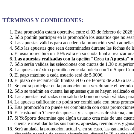
TÉRMINOS Y CONDICIONES:
Esta promoción estará operativa entre el 03 de febrero de 2026 
Sólo podrán participar en la promoción los usuarios que no se
Las apuestas válidas para acceder a la promoción serán aquellas
Sólo las apuestas que sean determinadas durante las fechas de l
El usuario recibirá un 10% extra en su cuota final al realizar un
Las apuestas realizadas con la opción "Crea tu Apuesta" o
Sólo serán validas las selecciones con cuotas de 1.30 o superior
La apuesta máxima permitida en cada boleto con Tu Super Cuot
El pago máximo a cada usuario será de 5.000€.
El plazo de reclamación finaliza el 05 de febrero de 2026 a las 
Se podrá participar en la promoción una vez durante el periodo
Sólo se tendrán en cuenta las apuestas que se hayan realizado e
Las apuestas realizadas con saldo de bono no serán válidas par
La apuesta calificante no podrá ser combinada con otras promoc
Esta promoción no puede ser combinada con otras promociones
El 'cash-out' o 'Cierre de apuesta' y las apuestas de sistema, a
Si YoSports determina que algún usuario crea más de una cuenta 
cuenta e invalidar todos sus bonos, apuestas, reembolsos y gana
Será anulada la promoción actual y, en su caso, las ganancias 