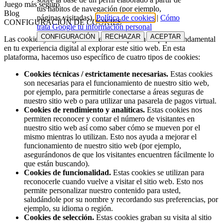
Juego más seguro
tus hábitos de navegación (por ejemplo,
Blog
páginas visitadas).
Política de cookies
|
Cómo
CONFIGURACIÓN DE COOKIES
trata Google tu información personal
CONFIGURACIÓN
RECHAZAR
ACEPTAR
Las cookies y tecnologías afines desempeñan un papel fundamental
en tu experiencia digital al explorar este sitio web. En esta
plataforma, hacemos uso específico de cuatro tipos de cookies:
Cookies técnicas / estrictamente necesarias.
Estas cookies
son necesarias para el funcionamiento de nuestro sitio web,
por ejemplo, para permitirle conectarse a áreas seguras de
nuestro sitio web o para utilizar una pasarela de pagos virtual.
Cookies de rendimiento y analíticas.
Estas cookies nos
permiten reconocer y contar el número de visitantes en
nuestro sitio web así como saber cómo se mueven por el
mismo mientras lo utilizan. Esto nos ayuda a mejorar el
funcionamiento de nuestro sitio web (por ejemplo,
asegurándonos de que los visitantes encuentren fácilmente lo
que están buscando).
Cookies de funcionalidad.
Estas cookies se utilizan para
reconocerle cuando vuelve a visitar el sitio web. Esto nos
permite personalizar nuestro contenido para usted,
saludándole por su nombre y recordando sus preferencias, por
ejemplo, su idioma o región.
Cookies de selección.
Estas cookies graban su visita al sitio