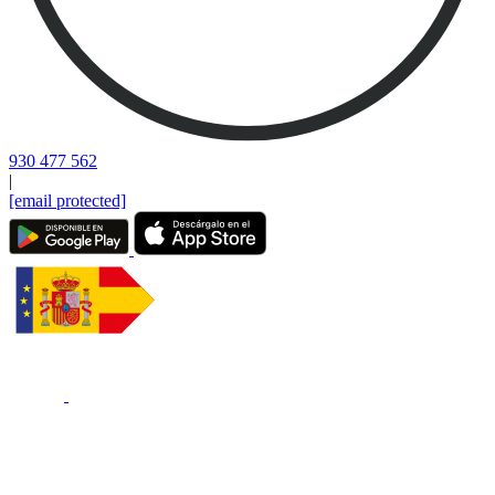
930 477 562
|
[email protected]