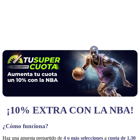
¡10% EXTRA CON LA NBA!
¿Cómo funciona?
Haz una apuesta prepartido de
4 o más selecciones
a
cuota de 1.30