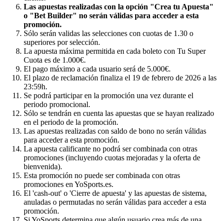
Las apuestas realizadas con la opción "Crea tu Apuesta"
o "Bet Builder" no serán válidas para acceder a esta
promoción.
Sólo serán validas las selecciones con cuotas de 1.30 o
superiores por selección.
La apuesta máxima permitida en cada boleto con Tu Super
Cuota es de 1.000€.
El pago máximo a cada usuario será de 5.000€.
El plazo de reclamación finaliza el 19 de febrero de 2026 a las
23:59h.
Se podrá participar en la promoción una vez durante el
periodo promocional.
Sólo se tendrán en cuenta las apuestas que se hayan realizado
en el periodo de la promoción.
Las apuestas realizadas con saldo de bono no serán válidas
para acceder a esta promoción.
La apuesta calificante no podrá ser combinada con otras
promociones (incluyendo cuotas mejoradas y la oferta de
bienvenida).
Esta promoción no puede ser combinada con otras
promociones en YoSports.es.
El 'cash-out' o 'Cierre de apuesta' y las apuestas de sistema,
anuladas o permutadas no serán válidas para acceder a esta
promoción.
Si YoSports determina que algún usuario crea más de una