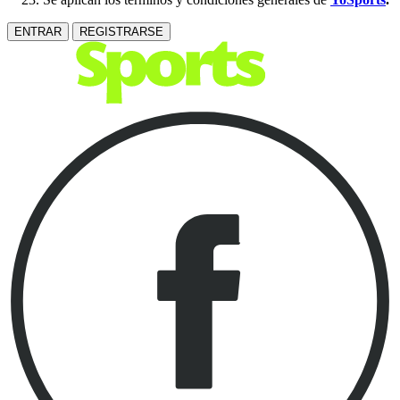
ENTRAR
REGISTRARSE