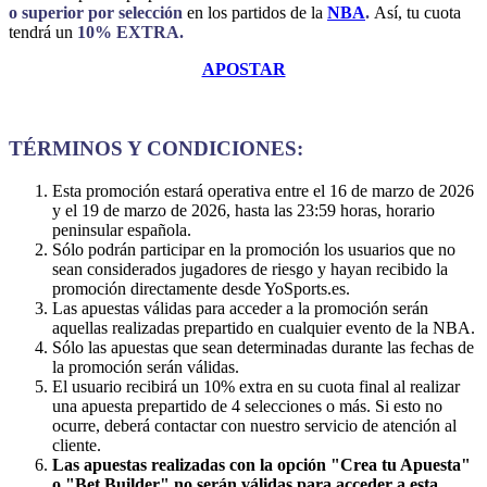
o superior por selección
en los partidos de la
NBA
.
Así, tu
cuota
tendrá un
10% EXTRA.
APOSTAR
TÉRMINOS Y CONDICIONES:
Esta promoción estará operativa entre el 16 de marzo de 2026
y el 19 de marzo de 2026, hasta las 23:59 horas, horario
peninsular española.
Sólo podrán participar en la promoción los usuarios que no
sean considerados jugadores de riesgo y hayan recibido la
promoción directamente desde YoSports.es.
Las apuestas válidas para acceder a la promoción serán
aquellas realizadas prepartido en cualquier evento de la NBA.
Sólo las apuestas que sean determinadas durante las fechas de
la promoción serán válidas.
El usuario recibirá un 10% extra en su cuota final al realizar
una apuesta prepartido de 4 selecciones o más. Si esto no
ocurre, deberá contactar con nuestro servicio de atención al
cliente.
Las apuestas realizadas con la opción "Crea tu Apuesta"
o "Bet Builder" no serán válidas para acceder a esta