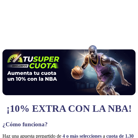
¡10% EXTRA CON LA NBA!
¿Cómo funciona?
Haz una apuesta prepartido de
4 o más selecciones
a
cuota de 1.30