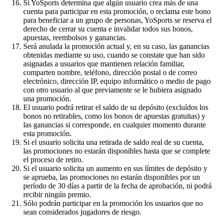
Si YoSports determina que algún usuario crea más de una
cuenta para participar en esta promoción, o reclama este bono
para beneficiar a un grupo de personas, YoSports se reserva el
derecho de cerrar su cuenta e invalidar todos sus bonos,
apuestas, reembolsos y ganancias.
Será anulada la promoción actual y, en su caso, las ganancias
obtenidas mediante su uso, cuando se constate que han sido
asignadas a usuarios que mantienen relación familiar,
comparten nombre, teléfono, dirección postal o de correo
electrónico, dirección IP, equipo informático o medio de pago
con otro usuario al que previamente se le hubiera asignado
una promoción.
El usuario podrá retirar el saldo de su depósito (excluídos los
bonos no retirables, como los bonos de apuestas gratuitas) y
las ganancias si corresponde, en cualquier momento durante
esta promoción.
Si el usuario solicita una retirada de saldo real de su cuenta,
las promociones no estarán disponibles hasta que se complete
el proceso de retiro.
Si el usuario solicita un aumento en sus límites de depósito y
se aprueba, las promociones no estarán disponibles por un
período de 30 días a partir de la fecha de aprobación, ni podrá
recibir ningún premio.
Sólo podrán participar en la promoción los usuarios que no
sean considerados jugadores de riesgo.