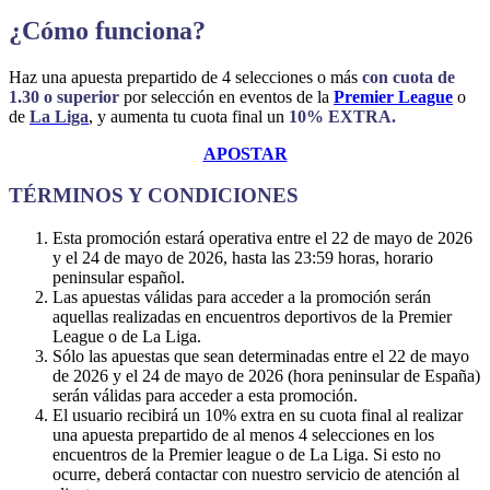
¿Cómo funciona?
Haz una apuesta prepartido de 4 selecciones o más
con
cuota de
1.30 o superior
por selección en eventos de
la
Premier League
o
de
La Liga
, y aumenta tu cuota final un
10% EXTRA.
APOSTAR
TÉRMINOS Y CONDICIONES
Esta promoción estará operativa entre el 22 de mayo de 2026
y el 24 de mayo de 2026, hasta las 23:59 horas, horario
peninsular español.
Las apuestas válidas para acceder a la promoción serán
aquellas realizadas en encuentros deportivos de la Premier
League o de La Liga.
Sólo las apuestas que sean determinadas entre el 22 de mayo
de 2026 y el 24 de mayo de 2026 (hora peninsular de España)
serán válidas para acceder a esta promoción.
El usuario recibirá un 10% extra en su cuota final al realizar
una apuesta prepartido de al menos 4 selecciones en los
encuentros de la Premier league o de La Liga. Si esto no
ocurre, deberá contactar con nuestro servicio de atención al