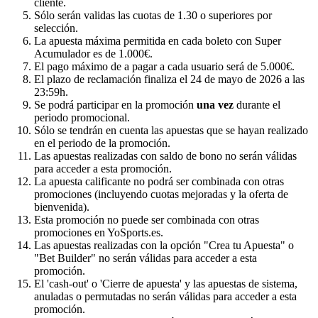
cliente.
Sólo serán validas las cuotas de 1.30 o superiores por
selección.
La apuesta máxima permitida en cada boleto con Super
Acumulador es de 1.000€.
El pago máximo de a pagar a cada usuario será de 5.000€.
El plazo de reclamación finaliza el 24 de mayo de 2026 a las
23:59h.
Se podrá participar en la promoción
una vez
durante el
periodo promocional.
Sólo se tendrán en cuenta las apuestas que se hayan realizado
en el periodo de la promoción.
Las apuestas realizadas con saldo de bono no serán válidas
para acceder a esta promoción.
La apuesta calificante no podrá ser combinada con otras
promociones (incluyendo cuotas mejoradas y la oferta de
bienvenida).
Esta promoción no puede ser combinada con otras
promociones en YoSports.es.
Las apuestas realizadas con la opción "Crea tu Apuesta" o
"Bet Builder" no serán válidas para acceder a esta
promoción.
El 'cash-out' o 'Cierre de apuesta' y las apuestas de sistema,
anuladas o permutadas no serán válidas para acceder a esta
promoción.