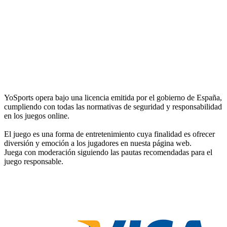
YoSports opera bajo una licencia emitida por el gobierno de España,
cumpliendo con todas las normativas de seguridad y responsabilidad
en los juegos online.
El juego es una forma de entretenimiento cuya finalidad es ofrecer
diversión y emoción a los jugadores en nuesta página web.
Juega con moderación siguiendo las pautas recomendadas para el
juego responsable.