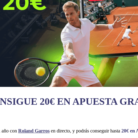
NSIGUE 20€ EN APUESTA GR
el año con
Roland Garros
en directo, y podrás conseguir hasta
20€ en 