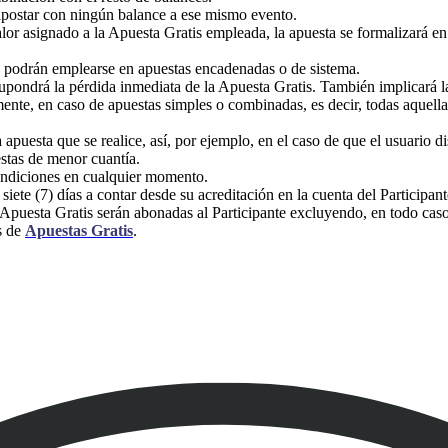
 apostar con ningún balance a ese mismo evento.
alor asignado a la Apuesta Gratis empleada, la apuesta se formalizará en
No podrán emplearse en apuestas encadenadas o de sistema.
upondrá la pérdida inmediata de la Apuesta Gratis. También implicará l
mente, en caso de apuestas simples o combinadas, es decir, todas aquella
 apuesta que se realice, así, por ejemplo, en el caso de que el usuario 
estas de menor cuantía.
condiciones en cualquier momento.
iete (7) días a contar desde su acreditación en la cuenta del Participan
Apuesta Gratis serán abonadas al Participante excluyendo, en todo caso,
s de
Apuestas Gratis
.