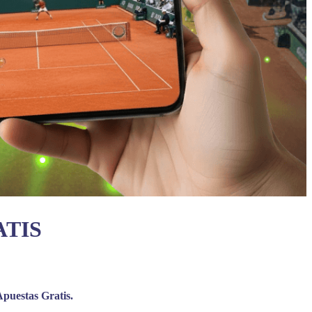
ATIS
Apuestas Gratis.