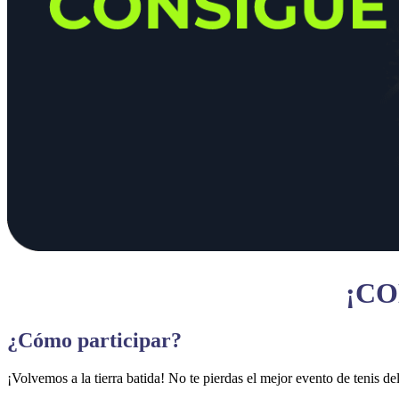
¡CO
¿Cómo participar?
¡Volvemos a la tierra batida! No te pierdas el mejor evento de tenis d