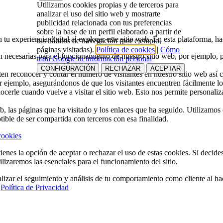
Utilizamos cookies propias y de terceros para
analizar el uso del sitio web y mostrarte
publicidad relacionada con tus preferencias
sobre la base de un perfil elaborado a partir de
u experiencia digital al explorar este sitio web. En esta plataforma, h
tus hábitos de navegación (por ejemplo,
páginas visitadas).
Política de cookies
|
Cómo
 necesarias para el funcionamiento de nuestro sitio web, por ejemplo, pa
trata Google tu información personal
CONFIGURACIÓN
RECHAZAR
ACEPTAR
en reconocer y contar el número de visitantes en nuestro sitio web así
r ejemplo, asegurándonos de que los visitantes encuentren fácilmente l
nocerle cuando vuelve a visitar el sitio web. Esto nos permite personali
eb, las páginas que ha visitado y los enlaces que ha seguido. Utilizamo
tible de ser compartida con terceros con esa finalidad.
cookies
ienes la opción de aceptar o rechazar el uso de estas cookies. Si decide
ilizaremos las esenciales para el funcionamiento del sitio.
lizar el seguimiento y análisis de tu comportamiento como cliente al hac
a
Política de Privacidad