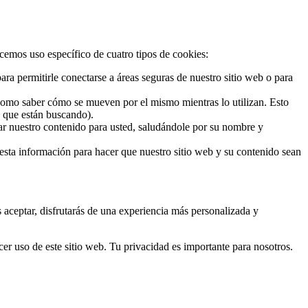
acemos uso específico de cuatro tipos de cookies:
ra permitirle conectarse a áreas seguras de nuestro sitio web o para
 como saber cómo se mueven por el mismo mientras lo utilizan. Esto
o que están buscando).
zar nuestro contenido para usted, saludándole por su nombre y
s esta información para hacer que nuestro sitio web y su contenido sean
s aceptar, disfrutarás de una experiencia más personalizada y
er uso de este sitio web. Tu privacidad es importante para nosotros.