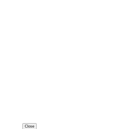
Close