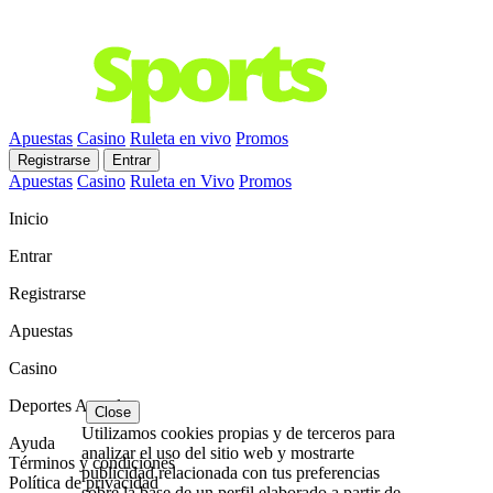
Apuestas
Casino
Ruleta en vivo
Promos
Registrarse
Entrar
Apuestas
Casino
Ruleta en Vivo
Promos
Inicio
Entrar
Registrarse
Apuestas
Casino
Deportes Actuales
Close
Utilizamos cookies propias y de terceros para
Ayuda
analizar el uso del sitio web y mostrarte
Términos y condiciones
publicidad relacionada con tus preferencias
Política de privacidad
sobre la base de un perfil elaborado a partir de