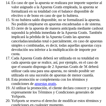
En caso de que la apuesta se realizara por importe superior al
valor asignado a la Apuesta Gratis empleada, la apuesta se
formalizará en su totalidad con el balance disponible de
efectivo o de bono en caso de que lo hubiera.
Si no hubiera saldo disponible, no se formalizará la apuesta.
No podrán emplearse en apuestas encadenadas o de sistema.
El cierre de la apuesta de manera anticipada mediante cashout
supondrá la pérdida inmediata de la Apuesta Gratis. También
implicará la pérdida de la Apuesta Gratis las apuestas
canceladas/anuladas total o parcialmente, en caso de apuestas
simples o combinadas, es decir, todas aquellas apuestas cuya
devolución sea inferior a la multiplicación de importe por
cuota.
Cada Apuesta Gratis deberá ser utilizada en su totalidad en
cada apuesta que se realice, así, por ejemplo, en el caso de
que el usuario disponga de 2 Apuestas Gratis de 5€ deberá
utilizar cada una para una apuesta, no siendo posible ser
utilizada en una sucesión de apuestas de menor cuantía.
Esta promoción se complementa con los términos y
condiciones de
apuestas gratis
.
Al utilizar la promoción, el cliente declara conocer y aceptar
expresamente los Términos y Condiciones generales de
YoSports.
YoSports se reserva el derecho de modificar estos términos y
condiciones en cualquier momento.