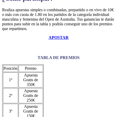
Realiza apuestas simples o combinadas, prepartido o en vivo de 10€
o más con cuota de 1.80 en los partidos de la categoría individual
masculina y femenina del Open de Australia. Tus ganancias te darán
puntos para subir en la tabla y podrás conseguir uno de los premios
que repartimos.
APOSTAR
TABLA DE PREMIOS
Posición
Premio
Apuesta
1º
Gratis de
350€
Apuesta
2º
Gratis de
250€
Apuesta
3º
Gratis de
150€