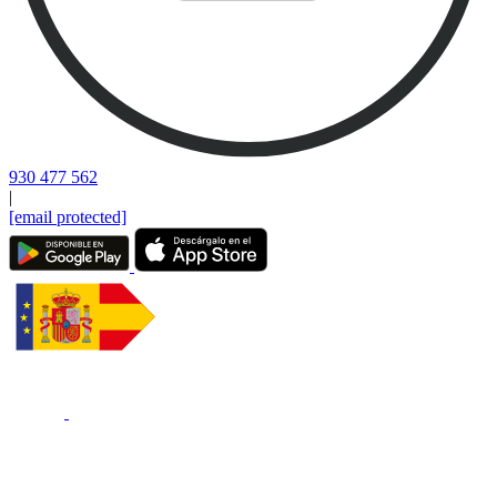
930 477 562
|
[email protected]