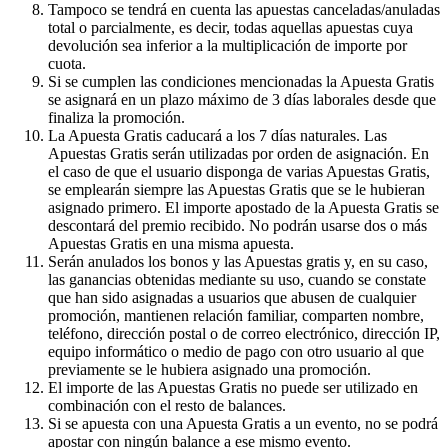
Tampoco se tendrá en cuenta las apuestas canceladas/anuladas
total o parcialmente, es decir, todas aquellas apuestas cuya
devolución sea inferior a la multiplicación de importe por
cuota.
Si se cumplen las condiciones mencionadas la Apuesta Gratis
se asignará en un plazo máximo de 3 días laborales desde que
finaliza la promoción.
La Apuesta Gratis caducará a los 7 días naturales. Las
Apuestas Gratis serán utilizadas por orden de asignación. En
el caso de que el usuario disponga de varias Apuestas Gratis,
se emplearán siempre las Apuestas Gratis que se le hubieran
asignado primero. El importe apostado de la Apuesta Gratis se
descontará del premio recibido. No podrán usarse dos o más
Apuestas Gratis en una misma apuesta.
Serán anulados los bonos y las Apuestas gratis y, en su caso,
las ganancias obtenidas mediante su uso, cuando se constate
que han sido asignadas a usuarios que abusen de cualquier
promoción, mantienen relación familiar, comparten nombre,
teléfono, dirección postal o de correo electrónico, dirección IP,
equipo informático o medio de pago con otro usuario al que
previamente se le hubiera asignado una promoción.
El importe de las Apuestas Gratis no puede ser utilizado en
combinación con el resto de balances.
Si se apuesta con una Apuesta Gratis a un evento, no se podrá
apostar con ningún balance a ese mismo evento.