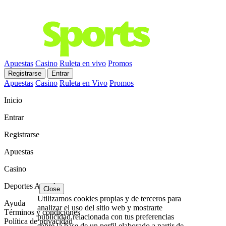
Apuestas
Casino
Ruleta en vivo
Promos
Registrarse
Entrar
Apuestas
Casino
Ruleta en Vivo
Promos
Inicio
Entrar
Registrarse
Apuestas
Casino
Deportes Actuales
Close
Utilizamos cookies propias y de terceros para
Ayuda
analizar el uso del sitio web y mostrarte
Términos y condiciones
publicidad relacionada con tus preferencias
Política de privacidad
sobre la base de un perfil elaborado a partir de