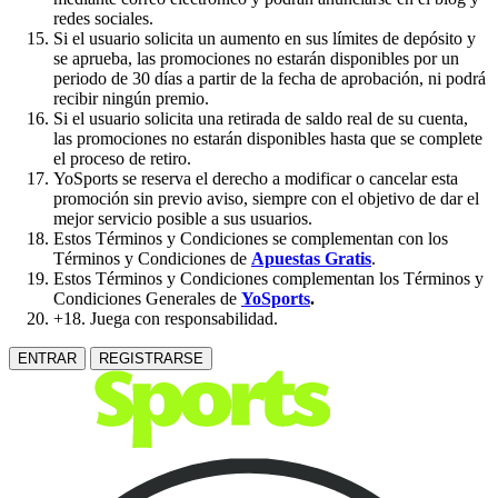
redes sociales.
Si el usuario solicita un aumento en sus límites de depósito y
se aprueba, las promociones no estarán disponibles por un
periodo de 30 días a partir de la fecha de aprobación, ni podrá
recibir ningún premio.
Si el usuario solicita una retirada de saldo real de su cuenta,
las promociones no estarán disponibles hasta que se complete
el proceso de retiro.
YoSports se reserva el derecho a modificar o cancelar esta
promoción sin previo aviso, siempre con el objetivo de dar el
mejor servicio posible a sus usuarios.
Estos Términos y Condiciones se complementan con los
Términos y Condiciones de
Apuestas Gratis
.
Estos Términos y Condiciones complementan los Términos y
Condiciones Generales de
YoSports
.
+18. Juega con responsabilidad.
ENTRAR
REGISTRARSE