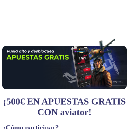
¡500€ EN APUESTAS GRATIS
CON aviator!
¿Cómo participar?