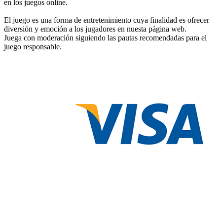
en los juegos online.
El juego es una forma de entretenimiento cuya finalidad es ofrecer
diversión y emoción a los jugadores en nuesta página web.
Juega con moderación siguiendo las pautas recomendadas para el
juego responsable.