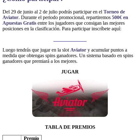
Del 29 de junio al 2 de julio podrás participar en el
Torneo de
Aviator
. Durante el periodo promocional, repartiremos
500€ en
Apuestas Gratis
entre los jugadores que consigan las mejores
posiciones en la clasificación. Para participar inscríbete aquí:
INSCRIBIRSE
Luego tendrás que jugar en la slot
Aviator
y acumular puntos a
medida que obtengas spins ganadores. Un sistema basado en spins
ganadores que premiará a los mejores.
JUGAR
TABLA DE PREMIOS
Premio