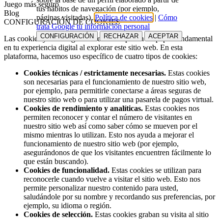
Juego más seguro
tus hábitos de navegación (por ejemplo,
Blog
páginas visitadas).
Política de cookies
|
Cómo
CONFIGURACIÓN DE COOKIES
trata Google tu información personal
CONFIGURACIÓN
RECHAZAR
ACEPTAR
Las cookies y tecnologías afines desempeñan un papel fundamental
en tu experiencia digital al explorar este sitio web. En esta
plataforma, hacemos uso específico de cuatro tipos de cookies:
Cookies técnicas / estrictamente necesarias.
Estas cookies
son necesarias para el funcionamiento de nuestro sitio web,
por ejemplo, para permitirle conectarse a áreas seguras de
nuestro sitio web o para utilizar una pasarela de pagos virtual.
Cookies de rendimiento y analíticas.
Estas cookies nos
permiten reconocer y contar el número de visitantes en
nuestro sitio web así como saber cómo se mueven por el
mismo mientras lo utilizan. Esto nos ayuda a mejorar el
funcionamiento de nuestro sitio web (por ejemplo,
asegurándonos de que los visitantes encuentren fácilmente lo
que están buscando).
Cookies de funcionalidad.
Estas cookies se utilizan para
reconocerle cuando vuelve a visitar el sitio web. Esto nos
permite personalizar nuestro contenido para usted,
saludándole por su nombre y recordando sus preferencias, por
ejemplo, su idioma o región.
Cookies de selección.
Estas cookies graban su visita al sitio