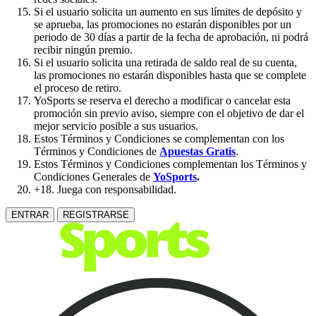
Si el usuario solicita un aumento en sus límites de depósito y
se aprueba, las promociones no estarán disponibles por un
periodo de 30 días a partir de la fecha de aprobación, ni podrá
recibir ningún premio.
Si el usuario solicita una retirada de saldo real de su cuenta,
las promociones no estarán disponibles hasta que se complete
el proceso de retiro.
YoSports se reserva el derecho a modificar o cancelar esta
promoción sin previo aviso, siempre con el objetivo de dar el
mejor servicio posible a sus usuarios.
Estos Términos y Condiciones se complementan con los
Términos y Condiciones de
Apuestas Gratis
.
Estos Términos y Condiciones complementan los Términos y
Condiciones Generales de
YoSports
.
+18. Juega con responsabilidad.
ENTRAR
REGISTRARSE