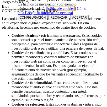
Juego más seguro
tus hábitos de navegación (por ejemplo,
Blog
páginas visitadas).
Política de cookies
|
Cómo
CONFIGURACIÓN DE COOKIES
trata Google tu información personal
CONFIGURACIÓN
RECHAZAR
ACEPTAR
Las cookies y tecnologías afines desempeñan un papel fundamental
en tu experiencia digital al explorar este sitio web. En esta
plataforma, hacemos uso específico de cuatro tipos de cookies:
Cookies técnicas / estrictamente necesarias.
Estas cookies
son necesarias para el funcionamiento de nuestro sitio web,
por ejemplo, para permitirle conectarse a áreas seguras de
nuestro sitio web o para utilizar una pasarela de pagos virtual.
Cookies de rendimiento y analíticas.
Estas cookies nos
permiten reconocer y contar el número de visitantes en
nuestro sitio web así como saber cómo se mueven por el
mismo mientras lo utilizan. Esto nos ayuda a mejorar el
funcionamiento de nuestro sitio web (por ejemplo,
asegurándonos de que los visitantes encuentren fácilmente lo
que están buscando).
Cookies de funcionalidad.
Estas cookies se utilizan para
reconocerle cuando vuelve a visitar el sitio web. Esto nos
permite personalizar nuestro contenido para usted,
saludándole por su nombre y recordando sus preferencias, por
ejemplo, su idioma o región.
Cookies de selección.
Estas cookies graban su visita al sitio