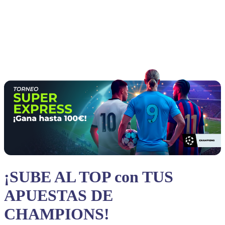
¡SUBE AL TOP con TUS
APUESTAS DE
CHAMPIONS!