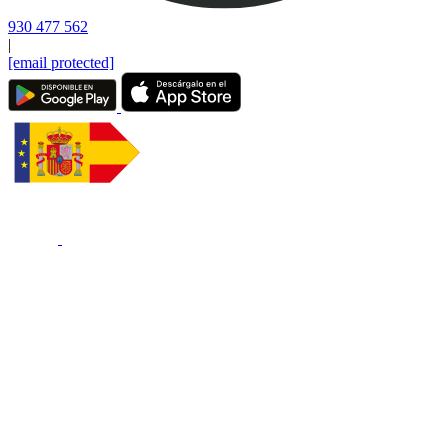
930 477 562
|
[email protected]