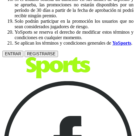
se aprueba, las promociones no estarán disponibles por un
período de 30 días a partir de la fecha de aprobación ni podrá
recibir ningún premio.
Solo podrán participar en la promoción los usuarios que no
sean considerados jugadores de riesgo.
YoSports se reserva el derecho de modificar estos términos y
condiciones en cualquier momento.
Se aplican los términos y condiciones generales de
YoSports
.
ENTRAR
REGISTRARSE