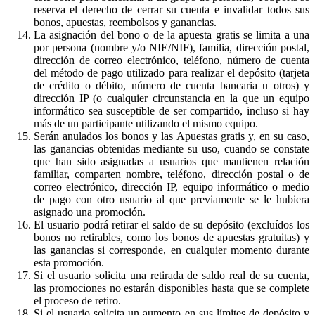
reserva el derecho de cerrar su cuenta e invalidar todos sus
bonos, apuestas, reembolsos y ganancias.
La asignación del bono o de la apuesta gratis se limita a una
por persona (nombre y/o NIE/NIF), familia, dirección postal,
dirección de correo electrónico, teléfono, número de cuenta
del método de pago utilizado para realizar el depósito (tarjeta
de crédito o débito, número de cuenta bancaria u otros) y
dirección IP (o cualquier circunstancia en la que un equipo
informático sea susceptible de ser compartido, incluso si hay
más de un participante utilizando el mismo equipo.
Serán anulados los bonos y las Apuestas gratis y, en su caso,
las ganancias obtenidas mediante su uso, cuando se constate
que han sido asignadas a usuarios que mantienen relación
familiar, comparten nombre, teléfono, dirección postal o de
correo electrónico, dirección IP, equipo informático o medio
de pago con otro usuario al que previamente se le hubiera
asignado una promoción.
El usuario podrá retirar el saldo de su depósito (excluídos los
bonos no retirables, como los bonos de apuestas gratuitas) y
las ganancias si corresponde, en cualquier momento durante
esta promoción.
Si el usuario solicita una retirada de saldo real de su cuenta,
las promociones no estarán disponibles hasta que se complete
el proceso de retiro.
Si el usuario solicita un aumento en sus límites de depósito y