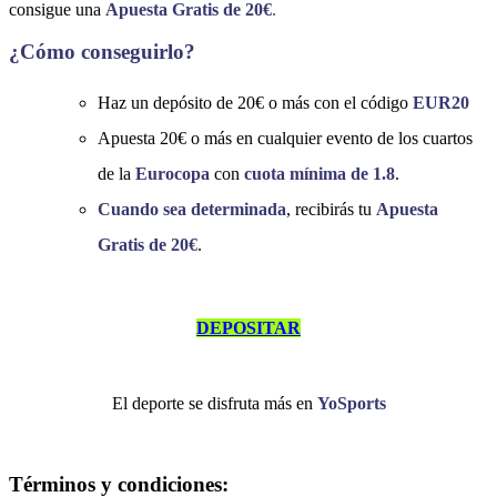
consigue una
Apuesta Gratis de 20€
.
¿Cómo conseguirlo?
Haz un depósito de 20€ o más con el código
EUR20
Apuesta 20€ o más en cualquier evento de los cuartos
de la
Eurocopa
con
cuota mínima de 1.8
.
Cuando sea determinada
, recibirás tu
Apuesta
Gratis de 20€
.
DEPOSITAR
El deporte se disfruta más en
YoSports
Términos y condiciones: