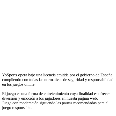
YoSports opera bajo una licencia emitida por el gobierno de España,
cumpliendo con todas las normativas de seguridad y responsabilidad
en los juegos online.
El juego es una forma de entretenimiento cuya finalidad es ofrecer
diversión y emoción a los jugadores en nuesta página web.
Juega con moderación siguiendo las pautas recomendadas para el
juego responsable.