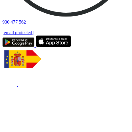
930 477 562
|
[email protected]