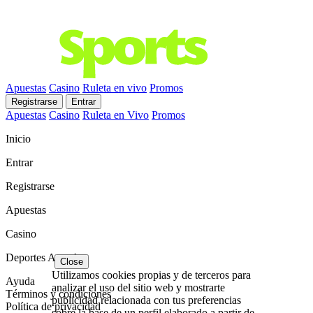
Apuestas
Casino
Ruleta en vivo
Promos
Registrarse
Entrar
Apuestas
Casino
Ruleta en Vivo
Promos
Inicio
Entrar
Registrarse
Apuestas
Casino
Deportes Actuales
Close
Utilizamos cookies propias y de terceros para
Ayuda
analizar el uso del sitio web y mostrarte
Términos y condiciones
publicidad relacionada con tus preferencias
Política de privacidad
sobre la base de un perfil elaborado a partir de