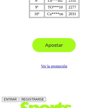
8º
Lu***m2
2352
9º
TO***10
2277
10º
Ca****on
2031
Ver la promoción
ENTRAR
REGISTRARSE