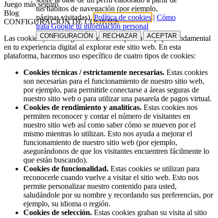
Juego más seguro
tus hábitos de navegación (por ejemplo,
Blog
páginas visitadas).
Política de cookies
|
Cómo
CONFIGURACIÓN DE COOKIES
trata Google tu información personal
CONFIGURACIÓN
RECHAZAR
ACEPTAR
Las cookies y tecnologías afines desempeñan un papel fundamental
en tu experiencia digital al explorar este sitio web. En esta
plataforma, hacemos uso específico de cuatro tipos de cookies:
Cookies técnicas / estrictamente necesarias.
Estas cookies
son necesarias para el funcionamiento de nuestro sitio web,
por ejemplo, para permitirle conectarse a áreas seguras de
nuestro sitio web o para utilizar una pasarela de pagos virtual.
Cookies de rendimiento y analíticas.
Estas cookies nos
permiten reconocer y contar el número de visitantes en
nuestro sitio web así como saber cómo se mueven por el
mismo mientras lo utilizan. Esto nos ayuda a mejorar el
funcionamiento de nuestro sitio web (por ejemplo,
asegurándonos de que los visitantes encuentren fácilmente lo
que están buscando).
Cookies de funcionalidad.
Estas cookies se utilizan para
reconocerle cuando vuelve a visitar el sitio web. Esto nos
permite personalizar nuestro contenido para usted,
saludándole por su nombre y recordando sus preferencias, por
ejemplo, su idioma o región.
Cookies de selección.
Estas cookies graban su visita al sitio