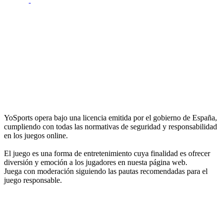
YoSports opera bajo una licencia emitida por el gobierno de España,
cumpliendo con todas las normativas de seguridad y responsabilidad
en los juegos online.
El juego es una forma de entretenimiento cuya finalidad es ofrecer
diversión y emoción a los jugadores en nuesta página web.
Juega con moderación siguiendo las pautas recomendadas para el
juego responsable.