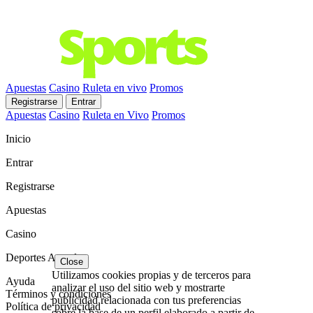
Apuestas
Casino
Ruleta en vivo
Promos
Registrarse
Entrar
Apuestas
Casino
Ruleta en Vivo
Promos
Inicio
Entrar
Registrarse
Apuestas
Casino
Deportes Actuales
Close
Utilizamos cookies propias y de terceros para
Ayuda
analizar el uso del sitio web y mostrarte
Términos y condiciones
publicidad relacionada con tus preferencias
Política de privacidad
sobre la base de un perfil elaborado a partir de