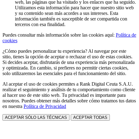
web, las páginas que ha visitado y los enlaces que ha seguido.
Utilizamos esta información para hacer que nuestro sitio web
y su contenido sean más acordes a sus intereses. Esta
información también es susceptible de ser compartida con
terceros con esa finalidad.
Puedes consultar más información sobre las cookies aquí:
Política de
cookies
¿Cómo puedes personalizar tu experiencia? Al navegar por este
sitio, tienes la opción de aceptar o rechazar el uso de estas cookies.
Si decides aceptar, disfrutarás de una experiencia más personalizada
y optimizada. En cambio, si prefieres no permitir ciertas cookies,
solo utilizaremos las esenciales para el funcionamiento del sitio.
Al aceptar el uso de cookies permites a Rank Digital Ceuta S.A.U.
realizar el seguimiento y análisis de tu comportamiento como cliente
al hacer uso de este sitio web. Tu privacidad es importante para
nosotros. Puedes obtener más detalles sobre cómo tratamos tus datos
en nuestra
Política de Privacidad
ACEPTAR SÓLO LAS TÉCNICAS
ACEPTAR TODAS