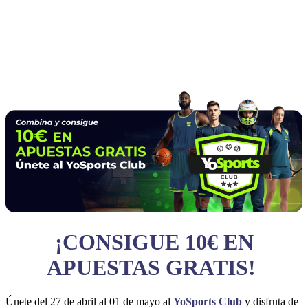
¡CONSIGUE 10€ EN
APUESTAS GRATIS!
Únete del 27 de abril al 01 de mayo al
YoSports Club
y disfruta de