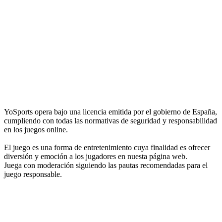
YoSports opera bajo una licencia emitida por el gobierno de España,
cumpliendo con todas las normativas de seguridad y responsabilidad
en los juegos online.
El juego es una forma de entretenimiento cuya finalidad es ofrecer
diversión y emoción a los jugadores en nuesta página web.
Juega con moderación siguiendo las pautas recomendadas para el
juego responsable.