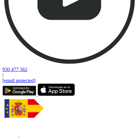
930 477 562
|
[email protected]