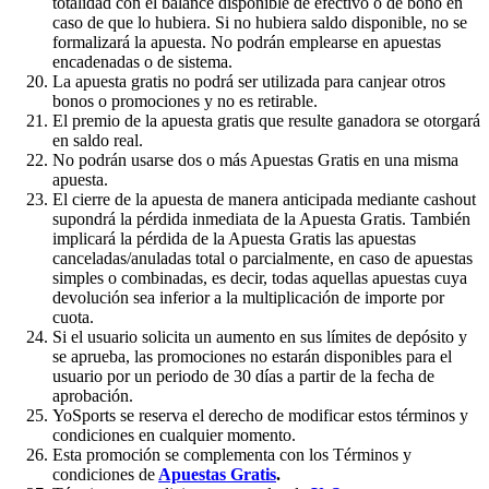
totalidad con el balance disponible de efectivo o de bono en
caso de que lo hubiera. Si no hubiera saldo disponible, no se
formalizará la apuesta. No podrán emplearse en apuestas
encadenadas o de sistema.
La apuesta gratis no podrá ser utilizada para canjear otros
bonos o promociones y no es retirable.
El premio de la apuesta gratis que resulte ganadora se otorgará
en saldo real.
No podrán usarse dos o más Apuestas Gratis en una misma
apuesta.
El cierre de la apuesta de manera anticipada mediante cashout
supondrá la pérdida inmediata de la Apuesta Gratis. También
implicará la pérdida de la Apuesta Gratis las apuestas
canceladas/anuladas total o parcialmente, en caso de apuestas
simples o combinadas, es decir, todas aquellas apuestas cuya
devolución sea inferior a la multiplicación de importe por
cuota.
Si el usuario solicita un aumento en sus límites de depósito y
se aprueba, las promociones no estarán disponibles para el
usuario por un periodo de 30 días a partir de la fecha de
aprobación.
YoSports se reserva el derecho de modificar estos términos y
condiciones en cualquier momento.
Esta promoción se complementa con los Términos y
condiciones de
Apuestas Gratis
.