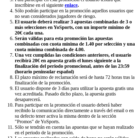
inscríbirse en el siguiente
enlace
.
Sólo podrán participar en la promoción aquellos usuarios que
no sean considerados jugadores de riesgo.
El usuario deberá realizar 3 apuestas combinadas de 3 o
más selecciones en YoSports, con un importe mínimo de
20€ cada una.
Serán válidas para esta promoción las apuestas
combinadas con cuota mínima de 1.40 por selección y una
cuota mínima combinada de 4.00.
Una vez cumplidas las condiciones anteriores, el usuario
recibirá 20€ en apuesta gratis el lunes siguiente a la
finalización del periodo promocional, antes de las 23:59
(horario peninsular español)
El plazo máximo de reclamación será de hasta 72 horas tras la
finalización de la promoción.
El usuario dispone de 3 días para utilizar la apuesta gratis una
vez acreditada. Pasado dicho plazo, la apuesta gratis
desaparecerá.
Para participar en la promoción el usuario deberá haber
recibido la comunicación directamente a través del email o en
su defecto tener activa la misma dentro de la sección
"Promos" de YoSports.
Sólo se tendrán en cuenta las apuestas que se hayan realizado
en el periodo de la promoción.