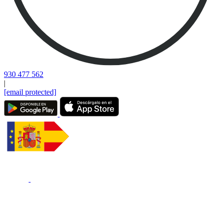
930 477 562
|
[email protected]