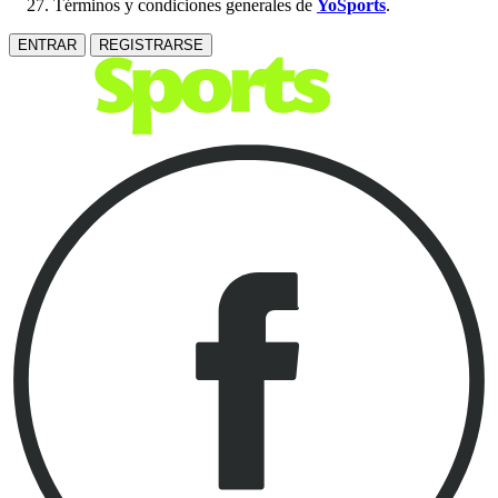
Términos y condiciones generales de
YoSports
.
ENTRAR
REGISTRARSE