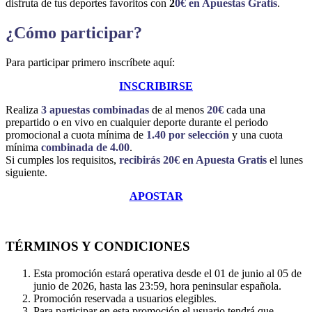
disfruta de tus deportes favoritos con
2
0€ en
Apuestas Gratis
.
¿Cómo participar?
Para participar primero inscríbete aquí:
INSCRIBIRSE
Realiza
3 apuestas combinadas
de al menos
20€
cada una
prepartido o en vivo en cualquier deporte durante el periodo
promocional a cuota mínima de
1.40 por selección
y una cuota
mínima
combinada de 4.00
.
Si cumples los requisitos,
recibirás 20€ en Apuesta Gratis
el lunes
siguiente.
APOSTAR
TÉRMINOS Y CONDICIONES
Esta promoción estará operativa desde el 01 de junio al 05 de
junio de 2026, hasta las 23:59, hora peninsular española.
Promoción reservada a usuarios elegibles.
Para participar en esta promoción el usuario tendrá que