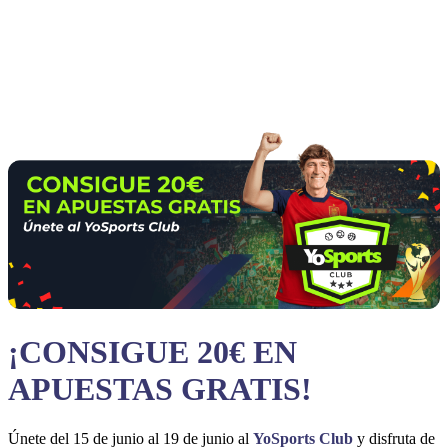
¡CONSIGUE 20€ EN
APUESTAS GRATIS!
Únete del 15 de junio al 19 de junio al
YoSports Club
y disfruta de