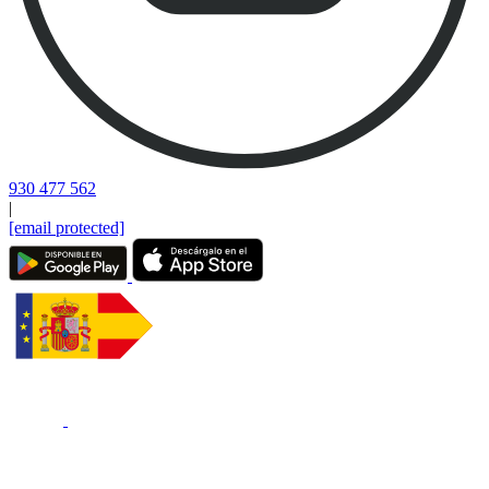
930 477 562
|
[email protected]