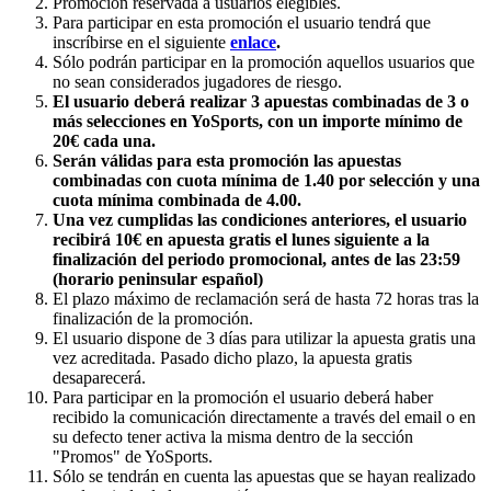
Promoción reservada a usuarios elegibles.
Para participar en esta promoción el usuario tendrá que
inscríbirse en el siguiente
enlace
.
Sólo podrán participar en la promoción aquellos usuarios que
no sean considerados jugadores de riesgo.
El usuario deberá realizar 3 apuestas combinadas de 3 o
más selecciones en YoSports, con un importe mínimo de
20€ cada una.
Serán válidas para esta promoción las apuestas
combinadas con cuota mínima de 1.40 por selección y una
cuota mínima combinada de 4.00.
Una vez cumplidas las condiciones anteriores, el usuario
recibirá 10€ en apuesta gratis el lunes siguiente a la
finalización del periodo promocional, antes de las 23:59
(horario peninsular español)
El plazo máximo de reclamación será de hasta 72 horas tras la
finalización de la promoción.
El usuario dispone de 3 días para utilizar la apuesta gratis una
vez acreditada. Pasado dicho plazo, la apuesta gratis
desaparecerá.
Para participar en la promoción el usuario deberá haber
recibido la comunicación directamente a través del email o en
su defecto tener activa la misma dentro de la sección
"Promos" de YoSports.
Sólo se tendrán en cuenta las apuestas que se hayan realizado