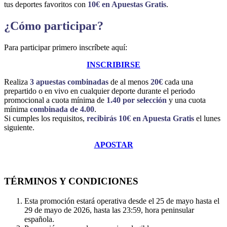
tus deportes favoritos con
10€ en
Apuestas Gratis
.
¿Cómo participar?
Para participar primero inscríbete aquí:
INSCRIBIRSE
Realiza
3 apuestas combinadas
de al menos
20€
cada una
prepartido o en vivo en cualquier deporte durante el periodo
promocional a cuota mínima de
1.40 por selección
y una cuota
mínima
combinada de 4.00
.
Si cumples los requisitos,
recibirás 10€ en Apuesta Gratis
el lunes
siguiente.
APOSTAR
TÉRMINOS Y CONDICIONES
Esta promoción estará operativa desde el 25 de mayo hasta el
29 de mayo de 2026, hasta las 23:59, hora peninsular
española.