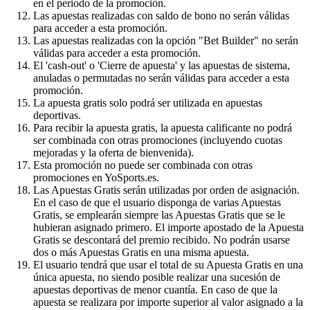
en el periodo de la promoción.
Las apuestas realizadas con saldo de bono no serán válidas
para acceder a esta promoción.
Las apuestas realizadas con la opción "Bet Builder" no serán
válidas para acceder a esta promoción.
El 'cash-out' o 'Cierre de apuesta' y las apuestas de sistema,
anuladas o permutadas no serán válidas para acceder a esta
promoción.
La apuesta gratis solo podrá ser utilizada en apuestas
deportivas.
Para recibir la apuesta gratis, la apuesta calificante no podrá
ser combinada con otras promociones (incluyendo cuotas
mejoradas y la oferta de bienvenida).
Esta promoción no puede ser combinada con otras
promociones en YoSports.es.
Las Apuestas Gratis serán utilizadas por orden de asignación.
En el caso de que el usuario disponga de varias Apuestas
Gratis, se emplearán siempre las Apuestas Gratis que se le
hubieran asignado primero. El importe apostado de la Apuesta
Gratis se descontará del premio recibido. No podrán usarse
dos o más Apuestas Gratis en una misma apuesta.
El usuario tendrá que usar el total de su Apuesta Gratis en una
única apuesta, no siendo posible realizar una sucesión de
apuestas deportivas de menor cuantía. En caso de que la
apuesta se realizara por importe superior al valor asignado a la