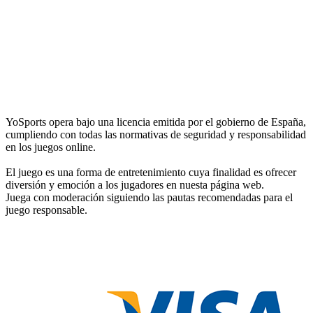
YoSports opera bajo una licencia emitida por el gobierno de España,
cumpliendo con todas las normativas de seguridad y responsabilidad
en los juegos online.
El juego es una forma de entretenimiento cuya finalidad es ofrecer
diversión y emoción a los jugadores en nuesta página web.
Juega con moderación siguiendo las pautas recomendadas para el
juego responsable.