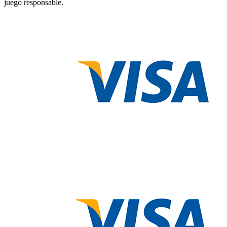
juego responsable.