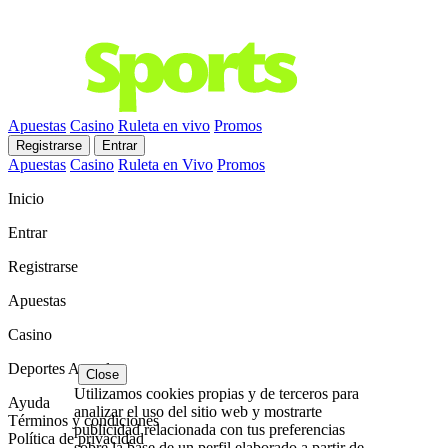
Apuestas
Casino
Ruleta en vivo
Promos
Registrarse
Entrar
Apuestas
Casino
Ruleta en Vivo
Promos
Inicio
Entrar
Registrarse
Apuestas
Casino
Deportes Actuales
Close
Utilizamos cookies propias y de terceros para
Ayuda
analizar el uso del sitio web y mostrarte
Términos y condiciones
publicidad relacionada con tus preferencias
Política de privacidad
sobre la base de un perfil elaborado a partir de