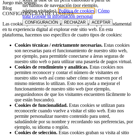
Juego más seguro
tus hábitos de navegación (por ejemplo,
Blog
páginas visitadas).
Política de cookies
|
Cómo
CONFIGURACIÓN DE COOKIES
trata Google tu información personal
CONFIGURACIÓN
RECHAZAR
ACEPTAR
Las cookies y tecnologías afines desempeñan un papel fundamental
en tu experiencia digital al explorar este sitio web. En esta
plataforma, hacemos uso específico de cuatro tipos de cookies:
Cookies técnicas / estrictamente necesarias.
Estas cookies
son necesarias para el funcionamiento de nuestro sitio web,
por ejemplo, para permitirle conectarse a áreas seguras de
nuestro sitio web o para utilizar una pasarela de pagos virtual.
Cookies de rendimiento y analíticas.
Estas cookies nos
permiten reconocer y contar el número de visitantes en
nuestro sitio web así como saber cómo se mueven por el
mismo mientras lo utilizan. Esto nos ayuda a mejorar el
funcionamiento de nuestro sitio web (por ejemplo,
asegurándonos de que los visitantes encuentren fácilmente lo
que están buscando).
Cookies de funcionalidad.
Estas cookies se utilizan para
reconocerle cuando vuelve a visitar el sitio web. Esto nos
permite personalizar nuestro contenido para usted,
saludándole por su nombre y recordando sus preferencias, por
ejemplo, su idioma o región.
Cookies de selección.
Estas cookies graban su visita al sitio