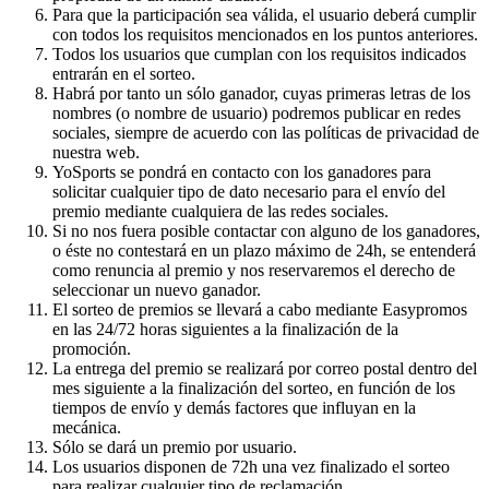
Para que la participación sea válida, el usuario deberá cumplir
con todos los requisitos mencionados en los puntos anteriores.
Todos los usuarios que cumplan con los requisitos indicados
entrarán en el sorteo.
Habrá por tanto un sólo ganador, cuyas primeras letras de los
nombres (o nombre de usuario) podremos publicar en redes
sociales, siempre de acuerdo con las políticas de privacidad de
nuestra web.
YoSports se pondrá en contacto con los ganadores para
solicitar cualquier tipo de dato necesario para el envío del
premio mediante cualquiera de las redes sociales.
Si no nos fuera posible contactar con alguno de los ganadores,
o éste no contestará en un plazo máximo de 24h, se entenderá
como renuncia al premio y nos reservaremos el derecho de
seleccionar un nuevo ganador.
El sorteo de premios se llevará a cabo mediante Easypromos
en las 24/72 horas siguientes a la finalización de la
promoción.
La entrega del premio se realizará por correo postal dentro del
mes siguiente a la finalización del sorteo, en función de los
tiempos de envío y demás factores que influyan en la
mecánica.
Sólo se dará un premio por usuario.
Los usuarios disponen de 72h una vez finalizado el sorteo
para realizar cualquier tipo de reclamación.