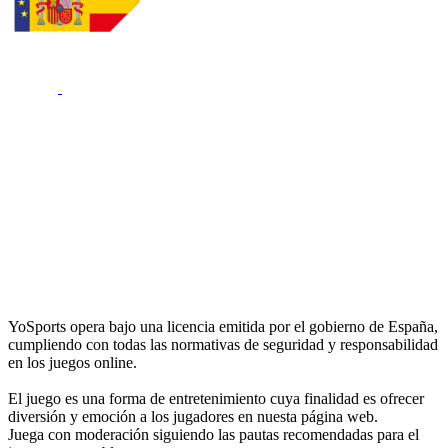
YoSports opera bajo una licencia emitida por el gobierno de España,
cumpliendo con todas las normativas de seguridad y responsabilidad
en los juegos online.
El juego es una forma de entretenimiento cuya finalidad es ofrecer
diversión y emoción a los jugadores en nuesta página web.
Juega con moderación siguiendo las pautas recomendadas para el