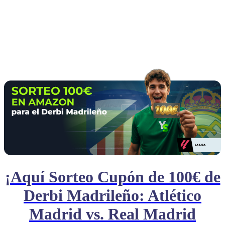
¡Aquí Sorteo Cupón de 100€ de
Derbi Madrileño: Atlético
Madrid vs. Real Madrid